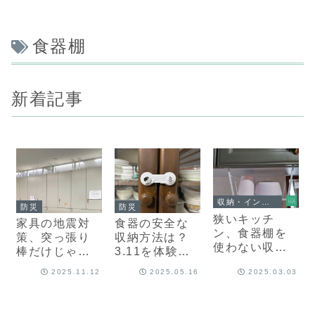
食器棚
新着記事
収納・インテリア
防災
防災
狭いキッチ
家具の地震対
食器の安全な
ン、食器棚を
策、突っ張り
収納方法は？
使わない収納
棒だけじゃな
3.11を体験し
方法は？アイ
い！3.11を経
た防災士が解
2025.11.12
2025.05.16
2025.03.03
デアをプロが
験した防災士
説【いますぐ
紹介
が解説【いま
できる地震対
すぐできる地
策3】