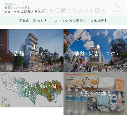
カテゴリ一覧
記事検索
不動産に関わる人に、より主体的な選択を【媒体概要】
ビル
土地
(店舗･オフィス)
(地盤･災害リスク)
地震・災害に強い街
は？
防災への備え