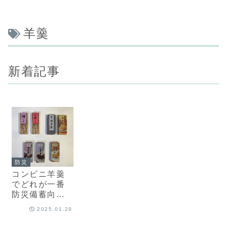
羊羹
新着記事
防災
コンビニ羊羹
でどれが一番
防災備蓄向
け？味・価
2025.01.29
格・食べやす
さを比較！