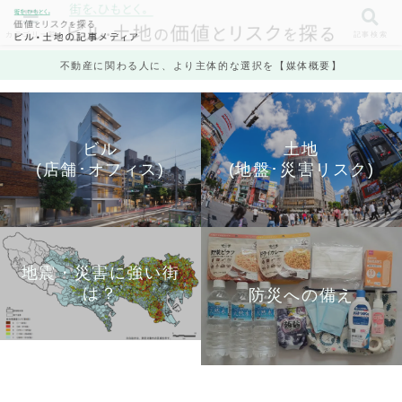
カテゴリ一覧
記事検索
不動産に関わる人に、より主体的な選択を【媒体概要】
ビル
土地
(店舗･オフィス)
(地盤･災害リスク)
地震・災害に強い街
は？
防災への備え