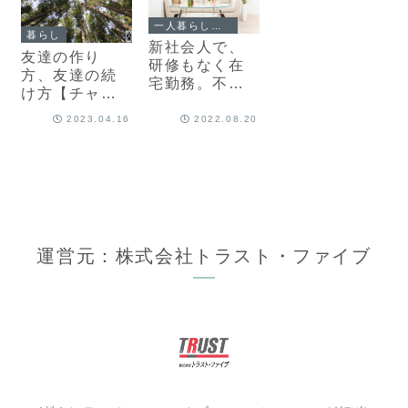
一人暮らしエッセイ
暮らし
新社会人で、
友達の作り
研修もなく在
方、友達の続
宅勤務。不安
け方【チャイ
のなか衝動買
処キングのナ
いしたソファ
2023.04.16
2022.08.20
マステな
は【一人暮ら
日々-64】
しエッセイ
vol.30】
運営元：株式会社トラスト・ファイブ