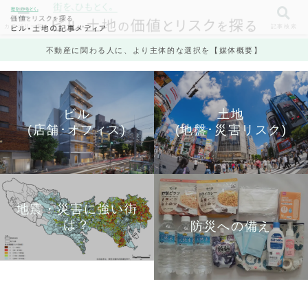
カテゴリ一覧
記事検索
不動産に関わる人に、より主体的な選択を【媒体概要】
ビル
土地
(店舗･オフィス)
(地盤･災害リスク)
地震・災害に強い街
は？
防災への備え