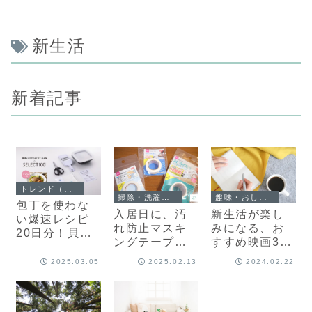
新生活
新着記事
トレンド（新商品・ニュース）
掃除・洗濯・お手入れ
趣味・おしゃれ・その他
包丁を使わな
入居日に、汚
新生活が楽し
い爆速レシピ
れ防止マスキ
みになる、お
20日分！貝印
ングテープ。
すすめ映画3
のキッチンセ
掃除が楽にな
選。毎日ワク
ットがすご
2025.03.05
2025.02.13
2024.02.22
る、プロのア
ワク過ごした
い！
イデア
い方へ