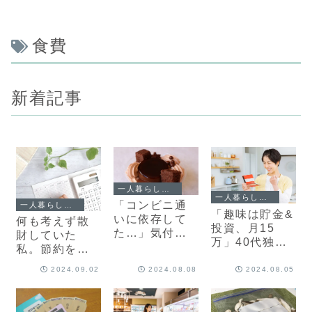
食費
新着記事
一人暮らしエッセイ
一人暮らしエッセイ
「コンビニ通
一人暮らしエッセイ
「趣味は貯金&
いに依存して
何も考えず散
投資、月15
た…」気付い
財していた
万」40代独身
たあとの、ち
私。節約をは
女性のリアル
ょうどいい距
じめたときは
な家計簿を紹
2024.09.02
2024.08.08
2024.08.05
離感【一人暮
苦しかったけ
介【一人暮ら
らしエッセイ
ど…【一人暮
しエッセイ
vol.113】
らしエッセイ
vol.112】