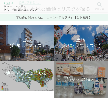
カテゴリ一覧
記事検索
不動産に関わる人に、より主体的な選択を【媒体概要】
ビル
土地
(店舗･オフィス)
(地盤･災害リスク)
地震・災害に強い街
は？
防災への備え