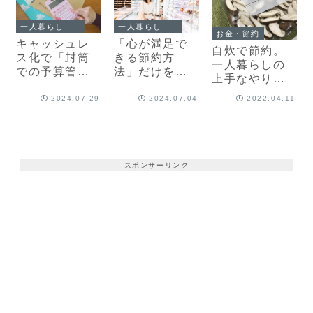
vol.117】
一人暮らしエッセイ
一人暮らしエッセイ
お金・節約
キャッシュレ
「心が満足で
自炊で節約。
ス化で「封筒
きる節約方
一人暮らしの
での予算管
法」だけを。
上手なやりく
理」終了…私
楽しく節約す
りに必要な、
の家計簿、10
るためのマイ
2024.07.29
2024.07.04
2022.04.11
たった2つのこ
年の変遷【一
ルール【一人
と
人暮らしエッ
暮らしエッセ
セイvol.110】
イvol.105】
スポンサーリンク