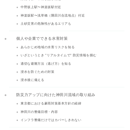
中野坂上駅〜神楽坂駅付近
神楽坂駅〜浅草橋（隅田川合流地点）付近
土砂災害の危険性があるエリアも
個人や企業でできる水害対策
あらかじめ地域の水害リスクを知る
いざというとき ”リアルタイムで” 防災情報を掴む
適切な避難方法（逃げ方）を知る
浸水を防ぐための対策
浸水後に備える
防災力アップに向けた神田川流域の取り組み
東京都における豪雨対策基本方針の経緯
神田川の整備目標・内容
インフラ整備だけではカバーしきれない