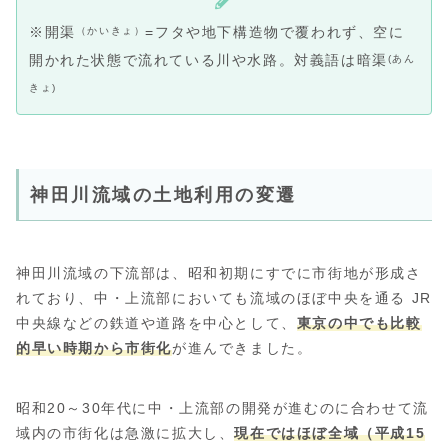
※開渠
=フタや地下構造物で覆われず、空に
（かいきょ）
開かれた状態で流れている川や水路。対義語は暗渠
(あん
きょ)
神田川流域の土地利用の変遷
神田川流域の下流部は、昭和初期にすでに市街地が形成さ
れており、中・上流部においても流域のほぼ中央を通る JR
中央線などの鉄道や道路を中心として、
東京の中でも比較
的早い時期から市街化
が進んできました。
昭和20～30年代に中・上流部の開発が進むのに合わせて流
域内の市街化は急激に拡大し、
現在ではほぼ全域（平成15