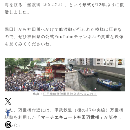
海を渡る「船渡御
」という形式が12年ぶりに復
（ふなとぎょ）
活しました。
隅田川から神田川へかけて船渡御が行われた模様は圧巻な
ので、ぜひ神田祭の公式YouTubeチャンネルの貴重な映像
を見てみてくださいね。
出典：
江戸総鎮守神田明神公式ちゃんねる
また、万世橋付近には、甲武鉄道（後のJR中央線）万世橋
駅跡を利用した
「マーチエキュート神田万世橋」
が誕生し
ました。