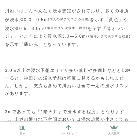
川沿いはまんべんなく浸水想定がされており、多くの場所
が浸水深0.0―0.5m
を示す「黄色」や
(大人の膝までつかる程度)
浸水深0.5―3.0m
を示す「薄オレン
(1階天井まで浸水する程度)
ジ」、ところにより浸水深3.0―5.0m
(2階部分まで浸水する程度)
を示す「薄い赤」となっています。
3.0m以上の浸水予想エリアが多い荒川や多摩川などと比較
すると、神田川の浸水予想は軽度に見えるかもしれませ
ん。しかし、支流も含めて川沿いは全て一定の浸水リスク
があります。
3mであっても「1階天井まで浸水する程度」となります
し、上述の通り地下空間においては浸水規模が小さくても
被害が出やすいため、油断してはいけません。しっかりと
目次
ページトップ
人気記事
水害リスクを把握し、適切な対策をしておく必要のあるエ