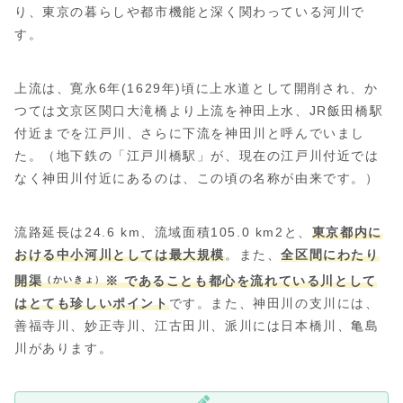
り、東京の暮らしや都市機能と深く関わっている河川で
す。
上流は、寛永6年(1629年)頃に上水道として開削され、か
つては文京区関口大滝橋より上流を神田上水、JR飯田橋駅
付近までを江戸川、さらに下流を神田川と呼んでいまし
た。（地下鉄の「江戸川橋駅」が、現在の江戸川付近では
なく神田川付近にあるのは、この頃の名称が由来です。）
流路延長は24.6 km、流域面積105.0 km2と、
東京都内に
おける中小河川としては最大規模
。また、
全区間にわたり
開渠
※ であることも都心を流れている川として
（かいきょ）
はとても珍しいポイント
です。また、神田川の支川には、
善福寺川、妙正寺川、江古田川、派川には日本橋川、亀島
川があります。