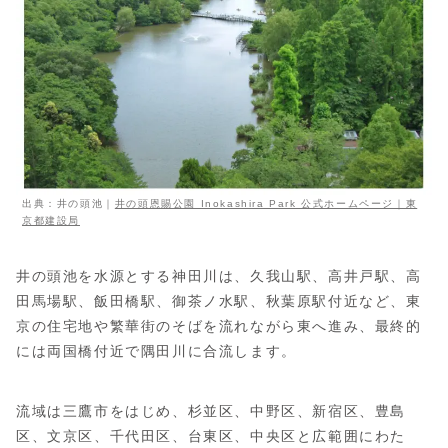
出典：井の頭池｜
井の頭恩賜公園 Inokashira Park 公式ホームページ｜東
京都建設局
井の頭池を水源とする神田川は、久我山駅、高井戸駅、高
田馬場駅、飯田橋駅、御茶ノ水駅、秋葉原駅付近など、東
京の住宅地や繁華街のそばを流れながら東へ進み、最終的
には両国橋付近で隅田川に合流します。
流域は三鷹市をはじめ、杉並区、中野区、新宿区、豊島
区、文京区、千代田区、台東区、中央区と広範囲にわた