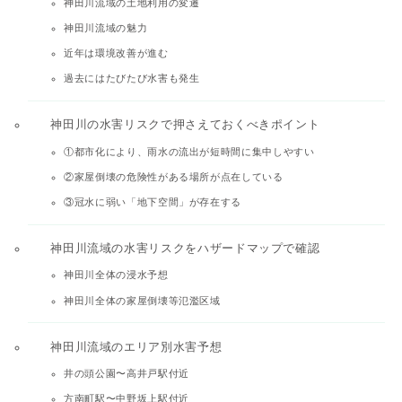
神田川流域の土地利用の変遷
神田川流域の魅力
近年は環境改善が進む
過去にはたびたび水害も発生
神田川の水害リスクで押さえておくべきポイント
①都市化により、雨水の流出が短時間に集中しやすい
②家屋倒壊の危険性がある場所が点在している
③冠水に弱い「地下空間」が存在する
神田川流域の水害リスクをハザードマップで確認
神田川全体の浸水予想
神田川全体の家屋倒壊等氾濫区域
神田川流域のエリア別水害予想
井の頭公園〜高井戸駅付近
方南町駅〜中野坂上駅付近