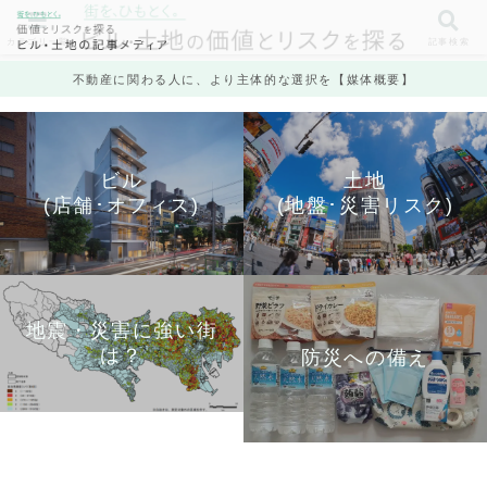
カテゴリ一覧
記事検索
不動産に関わる人に、より主体的な選択を【媒体概要】
ビル
土地
(店舗･オフィス)
(地盤･災害リスク)
地震・災害に強い街
は？
防災への備え