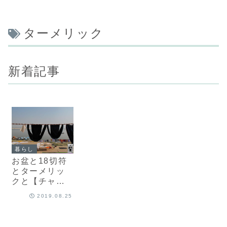
ターメリック
新着記事
暮らし
お盆と18切符
とターメリッ
クと【チャイ
処キングのナ
2019.08.25
マステな
日々】