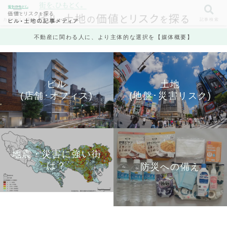
カテゴリ一覧
記事検索
不動産に関わる人に、より主体的な選択を【媒体概要】
ビル
土地
(店舗･オフィス)
(地盤･災害リスク)
地震・災害に強い街
は？
防災への備え