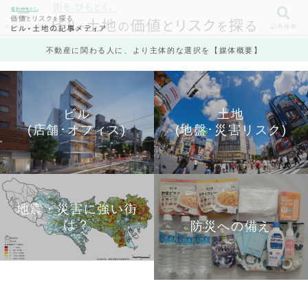
カテゴリ一覧
記事検索
不動産に関わる人に、より主体的な選択を【媒体概要】
ビル
土地
(店舗･オフィス)
(地盤･災害リスク)
地震・災害に強い街
は？
防災への備え