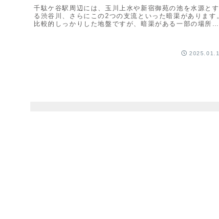
千駄ケ谷駅周辺には、玉川上水や新宿御苑の池を水源と
る渋谷川、さらにこの2つの支流といった暗渠があります
比較的しっかりした地盤ですが、暗渠がある一部の場所
は軟弱な地盤が見られます。地震火災や建物倒壊などの
スクは低いと予想されています。
2025.01.