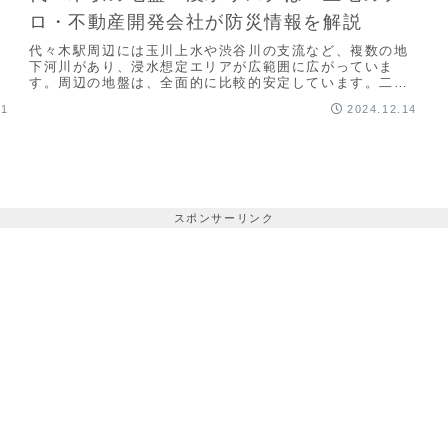
す
ロ・不動産開発会社が防災情報を解説
。
で
代々木駅周辺には玉川上水や渋谷川の支流など、複数の地
リ
下河川があり、浸水想定エリアが広範囲に広がっていま
す。周辺の地盤は、全面的に比較的安定しています。二次
災害(建物倒壊・火災発生など)リスクは、全体的に低い予
11
2024.12.14
想です。
スポンサーリンク