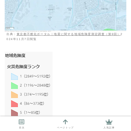
出典：
東京都不燃化ポータル｜地震に関する地域危険度測定調査（第9回）
2
024年11月7日閲覧
同上
目次
ページトップ
人気記事