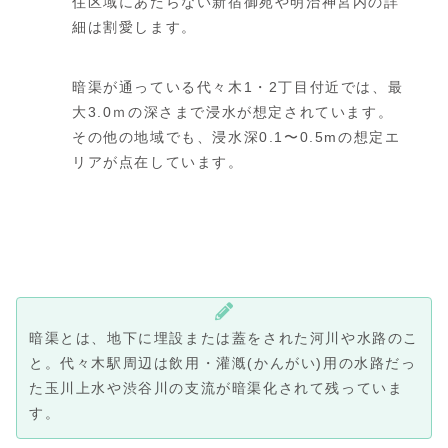
住区域にあたらない新宿御苑や明治神宮内の詳
細は割愛します。
暗渠が通っている代々木1・2丁目付近では、最
大3.0ｍの深さまで浸水が想定されています。
その他の地域でも、浸水深0.1〜0.5mの想定エ
リアが点在しています。
暗渠とは、地下に埋設または蓋をされた河川や水路のこ
と。代々木駅周辺は飲用・灌漑(かんがい)用の水路だっ
た玉川上水や渋谷川の支流が暗渠化されて残っていま
す。