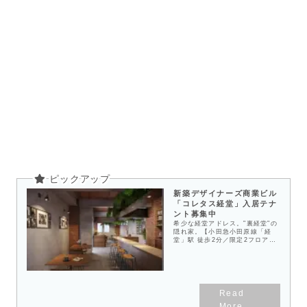
新築デザイナーズ商業ビル
「コレタス経堂」入居テナ
ント募集中
希少な経堂アドレス。"裏経堂"の
隠れ家。【小田急小田原線「経
堂」駅 徒歩2分／限定2フロア
（各フロア22坪）／重飲食可
（ダクト設置済み）／2026年3月
竣工】