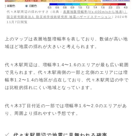
代々木駅周辺の揺れやすさ（出典：
表層地盤増幅率(Vs-400m/sから地表)｜
国立研究開発法人 防災科学技術研究所 地震ハザードステーション
）2024年
11月7日閲覧
上のマップは表層地盤増幅率を表しており、数値が高い地
域ほど地震の揺れが大きいと考えられます。
代々木駅周辺は、増幅率1.4〜1.6のエリアが最も広い範囲
で見られます。代々木駅南側の一部と北側のエリアには増
幅率1.2〜1.4の地区が点在しており、代々木駅周辺の中で
は比較的揺れにくい地域となっています。
代々木3丁目付近の一部では増幅率1.6〜2.0のエリアがあ
り、周囲より揺れやすい予想です。
代々木駅周辺で地震に見舞われる確率