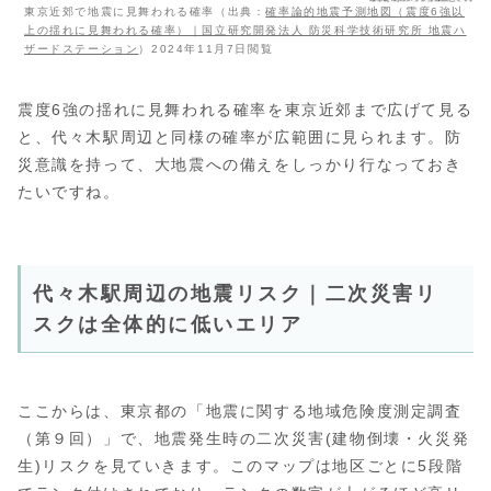
東京近郊で地震に見舞われる確率（出典：
確率論的地震予測地図（震度6強以
上の揺れに見舞われる確率）｜国立研究開発法人 防災科学技術研究所 地震ハ
ザードステーション
）2024年11月7日閲覧
震度6強の揺れに見舞われる確率を東京近郊まで広げて見る
と、代々木駅周辺と同様の確率が広範囲に見られます。防
災意識を持って、大地震への備えをしっかり行なっておき
たいですね。
代々木駅周辺の地震リスク｜二次災害リ
スクは全体的に低いエリア
ここからは、東京都の「地震に関する地域危険度測定調査
（第９回）」で、地震発生時の二次災害(建物倒壊・火災発
生)リスクを見ていきます。このマップは地区ごとに5段階