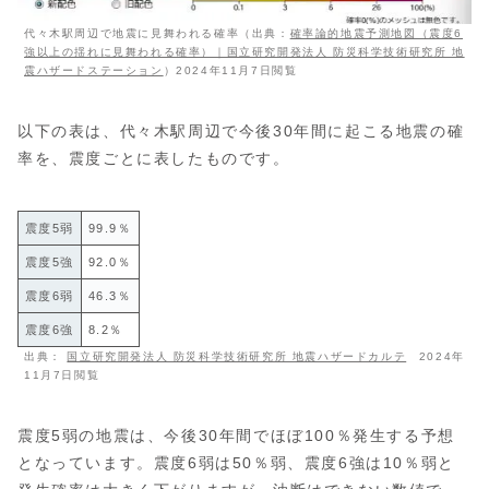
代々木駅周辺で地震に見舞われる確率（出典：
確率論的地震予測地図（震度6
強以上の揺れに見舞われる確率）｜国立研究開発法人 防災科学技術研究所 地
震ハザードステーション
）2024年11月7日閲覧
以下の表は、代々木駅周辺で今後30年間に起こる地震の確
率を、震度ごとに表したものです。
震度5弱
99.9％
震度5強
92.0％
震度6弱
46.3％
震度6強
8.2％
出典：
国立研究開発法人 防災科学技術研究所 地震ハザードカルテ
2024年
11月7日閲覧
震度5弱の地震は、今後30年間でほぼ100％発生する予想
となっています。震度6弱は50％弱、震度6強は10％弱と