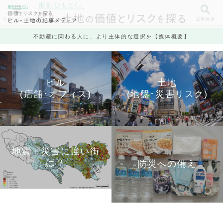
カテゴリ一覧
記事検索
不動産に関わる人に、より主体的な選択を【媒体概要】
ビル
土地
(店舗･オフィス)
(地盤･災害リスク)
地震・災害に強い街
は？
防災への備え