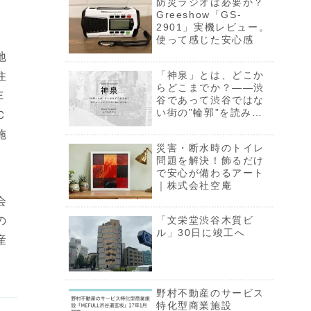
防災ラジオは必要か？
Greeshow「GS-
2901」実機レビュー。
使って感じた安心感
地
「神泉」とは、どこか
住
らどこまでか？――渋
Ｅ
谷であって渋谷ではな
い街の”輪郭”を読み解
Ｃ
く【一部限定公開】
施
災害・断水時のトイレ
問題を解決！飾るだけ
で安心が備わるアート
｜株式会社空庵
会
の
「文栄堂渋谷木質ビ
ル」30日に竣工へ
産
野村不動産のサービス
特化型商業施設