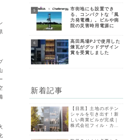
月から提供
市街地にも設置でき
る、コンパクトな「風
力発電機」。ビルや病
ン
院の災害時用電源に
県
高田馬場PJで使用した
煉瓦がグッドデザイン
賞を受賞しました
プ
山
ー
空
新着記事
備
【目黒】土地のポテン
シャルを引き出す！新
しい商業ビルが完成｜
株式会社フィル・カン
火
パニー
化