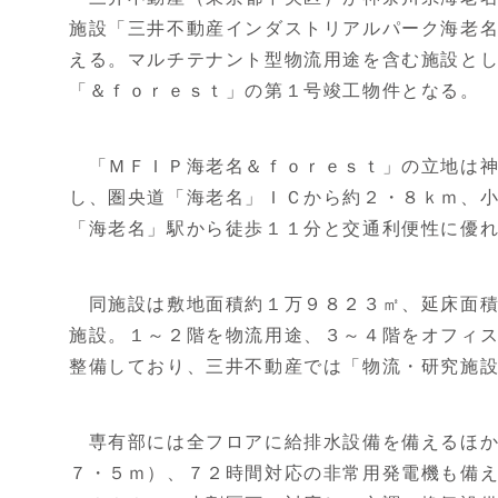
施設「三井不動産インダストリアルパーク海老
える。マルチテナント型物流用途を含む施設と
「＆ｆｏｒｅｓｔ」の第１号竣工物件となる。
「ＭＦＩＰ海老名＆ｆｏｒｅｓｔ」の立地は神
し、圏央道「海老名」ＩＣから約２・８ｋｍ、
「海老名」駅から徒歩１１分と交通利便性に優
同施設は敷地面積約１万９８２３㎡、延床面積
施設。１～２階を物流用途、３～４階をオフィ
整備しており、三井不動産では「物流・研究施
専有部には全フロアに給排水設備を備えるほか
７・５ｍ）、７２時間対応の非常用発電機も備