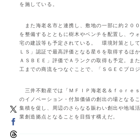
を施している。
また海老名市と連携し、敷地の一部に約２００
を整備するとともに樹木やベンチを配置し、ウ
宅の建設等も予定されている。 環境対策とし
ＬＳ」認証で最高評価となる星６を取得するほ
ＡＳＢＥＥ」評価でＡランクの取得も予定。ま
工までの商流をつなぐことで、「ＳＧＥＣプロ
三井不動産では「ＭＦＩＰ海老名＆ｆｏｒｅｓ
のイノベーション・付加価値の創出の場となる
集積を促し、周辺のさらなる賑わい創出や地域
業創造拠点となることを目指す構えだ。