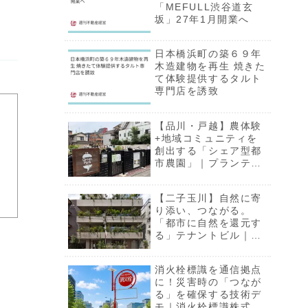
「MEFULL渋谷道玄
坂」27年1月開業へ
日本橋浜町の築６９年
木造建物を再生 焼きた
て体験提供するタルト
専門店を誘致
【品川・戸越】農体験
+地域コミュニティを
創出する「シェア型都
、
市農園」｜プランティ
オ株式会社
月
【二子玉川】自然に寄
り添い、つながる。
「都市に自然を還元す
る」テナントビル｜株
式会社フェイスネット
ワーク
消火栓標識を通信拠点
に！災害時の「つなが
る」を確保する技術デ
モ｜消火栓標識株式会