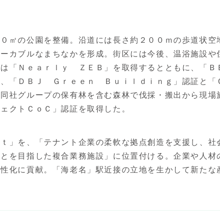
０㎡の公園を整備。沿道には長さ約２００ｍの歩道状空
ォーカブルなまちなかを形成。街区には今後、温浴施設や
ては「Ｎｅａｒｌｙ ＺＥＢ」を取得するとともに、「Ｂ
か、「ＤＢＪ Ｇｒｅｅｎ Ｂｕｉｌｄｉｎｇ」認証と「
た同社グループの保有林を含む森林で伐採・搬出から現場
ジェクトＣｏＣ」認証を取得した。
ｔ」を、「テナント企業の柔軟な拠点創造を支援し、社
ことを目指した複合業務施設」に位置付ける。企業や人材
活性化に貢献。「海老名」駅近接の立地を生かして新たな