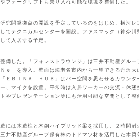
備やフォークリフトも乗り入れ可能な環境を整備した。
研究開発拠点の開設を予定しているのをはじめ、横河レ
約してテクニカルセンターを開設。ファスマック（神奈川
として入居する予定。
整備した。「フォレストラウンジ」は三井不動産グルー
ｏＮｅ」を導入。壁面は海老名市内から一望できる丹沢大
の「ＥＢＩＮＡ ＨＵＢ」はバー空間を思わせるカウンタ
カー、マイクを設置。平常時は入居ワーカーの交流・休憩
ントやプレゼンテーション等にも活用可能な空間として整
造には木造柱と木鋼ハイブリッド梁を採用し、２時間耐
に三井不動産グループ保有林のトドマツ材を活用した木質