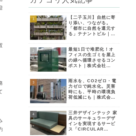
迎
【二子玉川】自然に寄
り添い、つながる。
「都市に自然を還元す
る」テナントビル｜株
式会社フェイスネット
ワーク
置
最短1日で堆肥化！オ
フィスの生ゴミを屋上
の緑へ循環させるコン
ポスト｜株式会社
komham
雨水を、CO2ゼロ・電
務
力ゼロで純水化。災害
て
時にも、平時の環境負
荷低減にも｜株式会社
エコファクトリー
三井デザインテック 家
具のサーキュラーデザ
み
インを実現するサービ
約
ス「CIRCULAR
FURNITURE」来年4