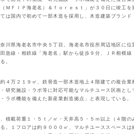
名（ＭＦＩＰ海老名）＆ｆｏｒｅｓｔ」が３０日に竣工を
しては国内で初めて一部木造を採用し、木造建築ブランド
奈川県海老名市中央５丁目。海老名市役所周辺地区に位
小田急線・相鉄線「海老名」駅から徒歩９分、ＪＲ相模線
れる。
約４万２１９㎡、鉄骨造一部木造地上４階建ての複合業
ス・研究施設・ラボ等に対応可能なマルチユース区画とし
設・ラボ機能を備えた新産業創造拠点」と表現している。
、積載荷重１・５ｔ／㎡・天井高５・５ｍ以上（４階の
える。１フロアは約９０００㎡、マルチユーススペースは