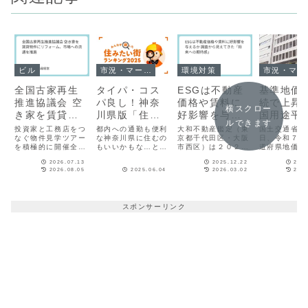
ビル
市況・マーケット
環境対策
市
全国古家再生
タイパ・コス
ESGは不動産
基準地価
推進協議会 空
パ良し！神奈
価格や賃料に
続で上昇
横スクロー
き家を賃貸物
川県版「住み
好影響を与え
国用途平
ルできます
件にリフォー
たい街ランキ
るか 調査から
住宅地・
投資家と工務店をつ
都内への通勤も便利
大和不動産鑑定（東
国土交通省は
ム、市場への
なぐ物件見学ツアー
ング」1位は本
な神奈川県に住むの
見えてきた
京都千代田区・大阪
地いずれ
日、令和７年
を積極的に開催全国
もいいかもな…とお
市西区）は２０２５
道府県地価調
流通を推進
厚木
「将来への期
昇幅拡大
古家再生推進協議会
考えの方も多いので
年９月「不動産ＥＳ
準地価）を公
待感」
2026.07.13
2025.12.22
2025
（全古協、大阪府東
はないでしょうか。
Ｇと不動産価格」に
た。全用途平
2026.08.05
2025.06.04
2026.03.02
2025
大阪市）は、全国各
そこで今回は、
関するアンケート結
宅地、商業地
地で深刻な社会課題
「LIFULL
果を公表した。環境
れも４年連続
となっている空き家
HOME'S（ライフル
施策（Ｅ）や直近で
し、上昇幅も
問題の解決に向け、
ホームズ）」の、
取り組みが増す社会
た。 「都道
スポンサーリンク
リフォームによって
「2025年 LIFULL
的インパクト（Ｓ）
価調査」とは
賃貸物件へと再生
HOME'S みんなが
の創出と、不動産価
利用計画法施
し、市場への流通を
探した！住みたい街
格や利回りなどの価
基づき、都道
推進する活動を展開
ランキング（神...
値向上にどう寄与す
事が毎年７月
している...
るかを...
点における..