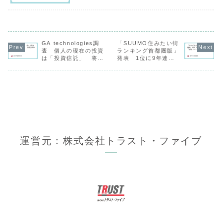
GA technologies調
「SUUMO住みたい街
査 個人の現在の投資
ランキング首都圏版」
は「投資信託」 将来
発表 1位に9年連続
投資は「不動産」が最
「横浜」、「船橋」や
多
「つくば」が躍進
運営元：株式会社トラスト・ファイブ