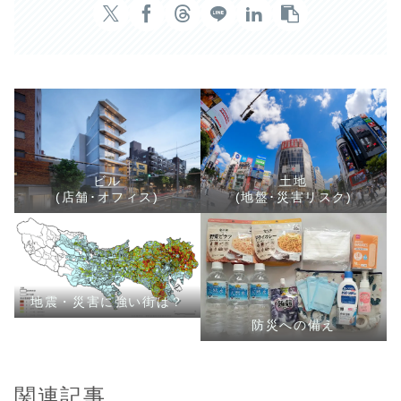
ビル
土地
(店舗･オフィス)
(地盤･災害リスク)
地震・災害に強い街は？
防災への備え
関連記事