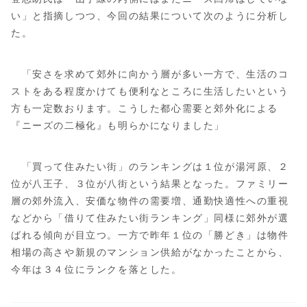
い」と指摘しつつ、今回の結果について次のように分析し
た。
「安さを求めて郊外に向かう層が多い一方で、生活のコ
ストをある程度かけても便利なところに生活したいという
方も一定数おります。こうした都心需要と郊外化による
『ニーズの二極化』も明らかになりました」
「買って住みたい街」のランキングは１位が湯河原、２
位が八王子、３位が八街という結果となった。ファミリー
層の郊外流入、安価な物件の需要増、通勤快適性への重視
などから「借りて住みたい街ランキング」同様に郊外が選
ばれる傾向が目立つ。一方で昨年１位の「勝どき」は物件
相場の高さや新規のマンション供給がなかったことから、
今年は３４位にランクを落とした。