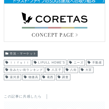
市況・マーケット
ｌｉｆｕｌｌ
LIFULL HOME'S
ニーズ
不動産
住みたい街ランキング
八王子
八街
大宮
湯河原
物価高
葛西
調査
この記事に共感したら