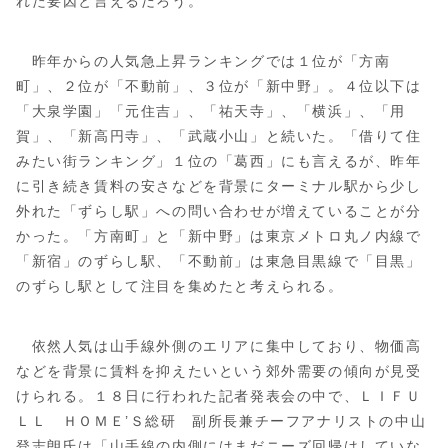
れた要因と言えるだろう。
昨年からの人気急上昇ランキングでは１位が「方南
町」、２位が「不動前」、３位が「新中野」。４位以下は
「大泉学園」「元住吉」、「祐天寺」、「横浜」、「用
賀」、「新高円寺」、「武蔵小山」と続いた。「借りて住
みたい街ランキング」１位の「葛西」にも言えるが、昨年
に引き続き賃料の安さなどを背景にターミナル駅から少し
外れた「ずらし駅」への問い合わせが増えていることが分
かった。「方南町」と「新中野」は東京メトロ丸ノ内線で
「新宿」のずらし駅、「不動前」は東急目黒線で「目黒」
のずらし駅として注目を集めたと考えられる。
依然人気は山手線外側のエリアに集中しており、物価高
などを背景に賃料を抑えたいという郊外需要の傾向が見受
けられる。１８日に行われた記者発表会の中で、ＬＩＦＵ
ＬＬ ＨＯＭＥ’Ｓ総研 副所長兼チーフアナリストの中山
登志朗氏は「山手線の内側にはまだニーズ回帰はしていな