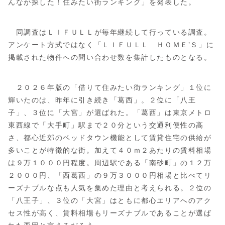
んなが探した！住みたい街ランキング」を発表した。
同調査はＬＩＦＵＬＬが毎年継続して行っている調査。
アンケート方式ではなく「ＬＩＦＵＬＬ ＨＯＭＥ’Ｓ」に
掲載された物件への問い合わせ数を集計したものとなる。
２０２６年版の「借りて住みたい街ランキング」１位に
輝いたのは、昨年に引き続き「葛西」。２位に「八王
子」、３位に「大宮」が選ばれた。「葛西」は東京メトロ
東西線で「大手町」駅まで２０分という交通利便性の高
さ、都心近郊のベッドタウン機能として賃貸住宅の供給が
多いことが特徴的な街。加えて４０ｍ２あたりの賃料相場
は９万１０００円程度。周辺駅である「南砂町」の１２万
２０００円、「西葛西」の９万３０００円相場と比べてリ
ーズナブルな点も人気を集めた理由と考えられる。２位の
「八王子」、３位の「大宮」はともに都心エリアへのアク
セス性が高く、賃料相場もリーズナブルであることが選ば