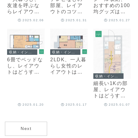
友達を呼ぶな
部屋、レイア
おすすめの100
らレイアウト
ウトのコツ
均グッズは？
はどうする？
は？一人暮ら
手帳デコ好き
2025.02.06
2025.01.31
2025.01.27
コツと実例を
し向けの3例を
必見のアイデ
紹介
紹介
ア
収納・インテリア
収納・インテリア
6畳でベッドな
2LDK、一人暮
し、レイアウ
らし女性のレ
トはどうす
イアウトは？
収納・インテリア
る？すっきり
ライフスタイ
細長い1Kの部
見せるコツと
ル別に4例を紹
屋、レイアウ
実例
介
トはどうす
る？コツや実
2025.01.20
2025.01.17
2025.01.07
例をプロが紹
介
Next