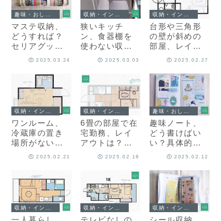
趣味・おしゃれ・その他
収納・インテリア
収納・インテリア
マステ収納、
狭いキッチ
台形や三角形
どうすれば？
ン、食器棚を
の壁が斜めの
セリアグッズ
使わない収納
部屋、レイア
を活用したプ
方法は？アイ
ウトはどうす
2025.03.24
2025.03.03
2025.02.27
ロのアイデア
デアをプロが
る？コツと実
を紹介
紹介
例を紹介
収納・インテリア
収納・インテリア
趣味・おしゃれ・その他
ワンルーム、
6畳の部屋で在
趣味ノート、
冷蔵庫の置き
宅勤務、レイ
どう書けばい
場所がない…
アウトは？働
い？具体的な
どうレイアウ
きやすい空間
使い方や中身
2025.02.21
2025.02.18
2025.02.12
トすればい
作りのポイン
を紹介
い？
ト
収納・インテリア
収納・インテリア
収納・インテリア
一人暮らし、
テレビなしの
シール収納、