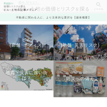
カテゴリ一覧
記事検索
不動産に関わる人に、より主体的な選択を【媒体概要】
ビル
土地
(店舗･オフィス)
(地盤･災害リスク)
地震・災害に強い街
は？
防災への備え