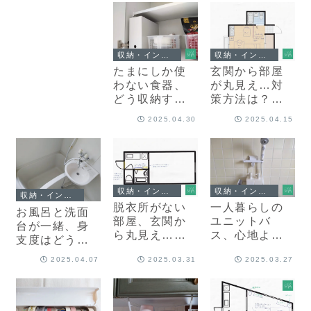
紹介
収納・インテリア
収納・インテリア
たまにしか使
玄関から部屋
わない食器、
が丸見え…対
どう収納す
策方法は？目
る？プロおす
隠しアイデア
2025.04.30
2025.04.15
すめのアイデ
＆レイアウト
アを紹介
を紹介
収納・インテリア
収納・インテリア
収納・インテリア
脱衣所がない
一人暮らしの
お風呂と洗面
部屋、玄関か
ユニットバ
台が一緒、身
ら丸見え…着
ス、心地よく
支度はどうす
替え問題をプ
使うには？収
る？使い方の
2025.04.07
2025.03.31
2025.03.27
ロがすっきり
納術＆入浴方
コツ＆アイデ
解決
法を紹介
ア紹介