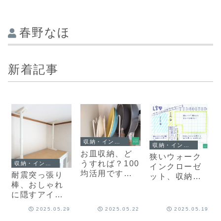
春野なほ
新着記事
収納・インテリア
収納・インテリア
お皿収納、ど
狭いウォーク
うすれば？100
収納・インテリア
インクローゼ
均活用ですっ
耐震突っ張り
ット、収納
きり片付くコ
棒、おしゃれ
は？プロが教
ツ＆アイデア
に隠すアイデ
えるコツと活
アは？安全性
用例
2025.05.29
2025.05.22
2025.05.19
の高い方法も