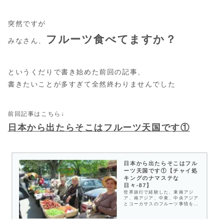
突然ですが
フルーツ食べてますか？
みなさん、
というくだりで書き始めた前回の記事、
書きたいことが多すぎて全然終わりませんでした
前回記事はこちら↓
日本から出たらそこはフルーツ天国です①
日本から出たらそこはフル
ーツ天国です①【チャイ処
キングのナマステな
日々-87】
世界旅行で経験した、東南アジ
ア、南アジア、中東、中央アジア
とコーカサスのフルーツ事情を紹
介します。世界の色んな国に行き
ましたが、どの国でも、日本より