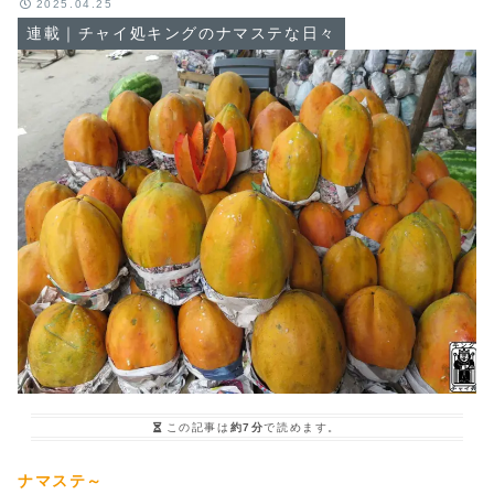
2025.04.25
連載｜チャイ処キングのナマステな日々
この記事は
約7分
で読めます。
ナマステ～