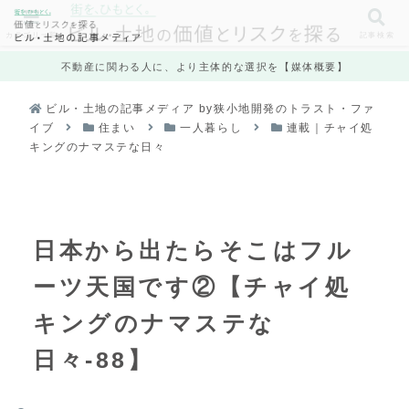
カテゴリ一覧
記事検索
不動産に関わる人に、より主体的な選択を【媒体概要】
ビル・土地の記事メディア by狭小地開発のトラスト・ファ
イブ
住まい
一人暮らし
連載｜チャイ処
キングのナマステな日々
日本から出たらそこはフル
ーツ天国です②【チャイ処
キングのナマステな
日々-88】