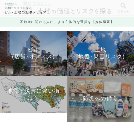
カテゴリ一覧
記事検索
不動産に関わる人に、より主体的な選択を【媒体概要】
ビル
土地
(店舗･オフィス)
(地盤･災害リスク)
地震・災害に強い街
は？
防災への備え