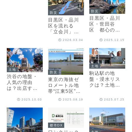
説】
ぴ解説】
防災
防災
目黒区・品川
目黒区・品川
区・世田谷
区を流れる
区 都心の人
「立会川」。
気エリア「目
ほぼ見えない
2026.03.04
2025.12.15
黒川」と支流
川の水害リス
に潜む水害リ
クと対策【防
スクと対策
災士まこぴ解
【防災士まこ
説】
ぴ解説】
土地
土地
防災
駒込駅の地
渋谷の地盤・
盤・浸水リス
東京の海抜ゼ
人気の理由
クは？土地の
ロメートル地
は？出店する
プロ・不動産
帯“江東5区”。
なら、住むな
開発会社が防
住む人、通勤
ら、どこ？土
2025.10.03
2025.08.19
2025.07.25
災情報を解説
する人が知っ
地のプロ・不
ておきたい水
動産開発会社
害対策とは
が解説
【防災士解
都市DX
説】
土地
土地