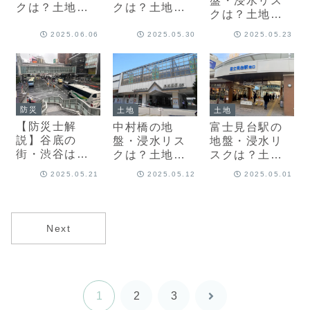
盤・浸水リス
クは？土地の
クは？土地の
クは？土地の
プロ・不動産
プロ・不動産
プロ・不動産
開発会社が防
開発会社が防
2025.06.06
2025.05.30
2025.05.23
開発会社が防
災情報を解説
災情報を解説
災情報を解説
防災
土地
土地
【防災士解
中村橋の地
富士見台駅の
説】谷底の
盤・浸水リス
地盤・浸水リ
街・渋谷は災
クは？土地の
スクは？土地
害に弱い？知
プロ・不動産
のプロ・不動
2025.05.21
2025.05.12
2025.05.01
っておきたい
開発会社が防
産開発会社が
対策とは
災情報を解説
防災情報を解
説
Next
1
2
3
次