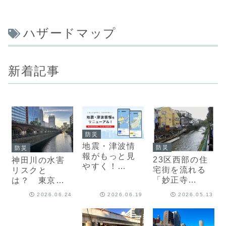
ハザードマップ
新着記事
防災
地震・津波情
防災
防災
報がもっと見
23区西部の住
神田川の水害
やすく！
宅街を流れる
リスクと
「Yahoo!天
「妙正寺
は？ 東京を
気」アプリが
川」、水害リ
代表する都市
2026.06.24
2026.06.19
2026.05.13
リニューアル
スクと防災ポ
河川の特徴と
イント【防災
防災ポイント
士まこぴ解
【防災士まこ