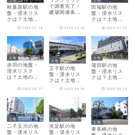
ワンクリック
で調査完了！
秋葉原駅の地
田端駅の地
建築関連条例
盤・浸水リス
盤・浸水リス
調査サービス
クは？土地の
クは？土地の
で業務効率化
プロ・不動産
プロ・不動産
2025.07.18
2025.07.08
2025.07.04
開発会社が防
開発会社が防
災情報を解説
災情報を解説
土地
土地
土地
赤羽の地盤・
蒲田駅の地
王子駅の地
浸水リスク
盤・浸水リス
盤・浸水リス
は？土地のプ
クは？土地の
クは？土地の
ロ・不動産開
プロ・不動産
プロ・不動産
発会社が防災
開発会社が防
2025.06.27
2025.06.20
2025.06.13
開発会社が防
情報を解説
災情報を解説
災情報を解説
土地
土地
土地
二子玉川の地
洗足駅の地
東長崎の地
盤・浸水リス
盤・浸水リス