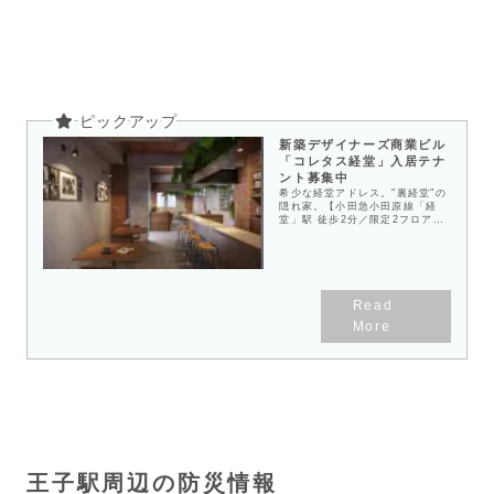
新築デザイナーズ商業ビル
「コレタス経堂」入居テナ
ント募集中
希少な経堂アドレス。"裏経堂"の
隠れ家。【小田急小田原線「経
堂」駅 徒歩2分／限定2フロア
（各フロア22坪）／重飲食可
（ダクト設置済み）／2026年3月
竣工】
王子駅周辺の防災情報