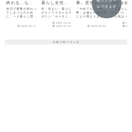
横スクロー
終わる…なら
暮らし女性の
事。意外とや
自炊を続
ルできます
試してみて！
手取りは20.4
らなくて大丈
ためのマ
休日で家事が終わっ
街・住まい・暮らし
「やめてもいい家
一人暮らしを
プロの時短ア
てしまう人のため
万円、家賃等
のライフスタイルマ
夫、気持ちも
事」は個人の価値観
ール【一
気付いた、自
に、一人暮らし歴の
ガジン「カーサミ
により異なります
ール私は一人
イデア
は7.5万円
ラクに
らしエッ
長い時短家事コーデ
ア」では、一人暮ら
が、一例として、時
をして早7年
vol.41】
2022.10.11
2022
ィネーターが「家事
し女性が家とお金に
短家事コーディネー
ます。私の場
2024.05.17
2026.07.14
2024.04.26
2024
を効率良くこなす方
関する不安を減らせ
ターの私がやめた家
人暮らしは自
法」を紹介します。
るよう、「生活費シ
事を紹介します。苦
始めたという
一人暮らしで仕事と
ミュレーション計
手な家事をやりたく
やらざるを得
家事の両立は、自分
算」と「賃貸・マン
ないなら、別の方法
ったものです
スポンサーリンク
のペースを掴むまで
ション購入 比較シ
を探してみましょ
まで実家暮ら
大変ですよね。参考
ミュレーション計
う！
くぬくやって
にしてください。
算」の2種類の計算
そろ出なきゃ
ツールを提供してい
つつも居心地
ます。（※ツ...
になか...