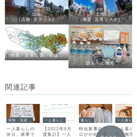
ビル
土地
(店舗･オフィス)
(地盤･災害リスク)
地震・災害に強い街は？
防災への備え
関連記事
掃除・洗濯・お手入れ
一人暮らし
暮らし
一
一人暮らしの
【2022年9月
時短家事のプ
一人暮ら
休日、家事で
度集計】一人
ロがやめた家
年。無理