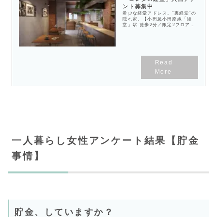
ント募集中
希少な経堂アドレス。"裏経堂"の
隠れ家。【小田急小田原線「経
堂」駅 徒歩2分／限定2フロア
（各フロア22坪）／重飲食可
（ダクト設置済み）／2026年3月
竣工】
一人暮らし女性アンケート結果【貯金
事情】
貯金、していますか？