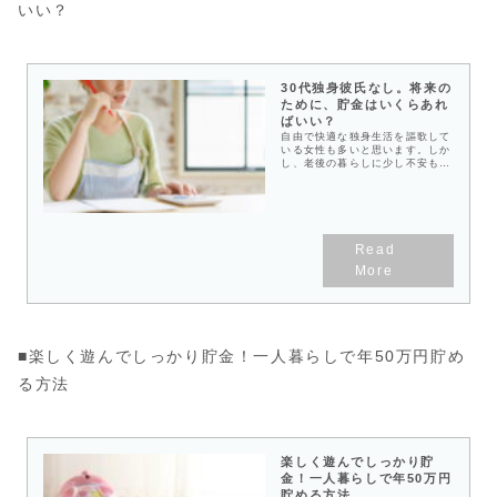
いい？
30代独身彼氏なし。将来の
ために、貯金はいくらあれ
ばいい？
自由で快適な独身生活を謳歌して
いる女性も多いと思います。しか
し、老後の暮らしに少し不安もあ
ったり…。独身女性の推定年金受
給額から老後生活費を差し引く
と、生活費の不足分は787万円。
これに医療費564万円を加えた
1,351万円を、65歳までに貯めて
おく必要があります。老後資金
は、少額でもコツコツ貯めていく
ことが大切です。早く始めること
に損はありません。そのため、貯
金がない方は若いうちに貯金を始
めましょう。老後破綻を招かない
ためにも、30代から少しずつ貯
金を始めてください。30歳なら
年間39万円、35歳なら45万円を
■楽しく遊んでしっかり貯金！一人暮らしで年50万円貯め
貯めておけば、65歳までに1,351
万円になるのです。このくらいだ
る方法
と現実的になんとかなりそうだと
思いませんか？
楽しく遊んでしっかり貯
金！一人暮らしで年50万円
貯める方法