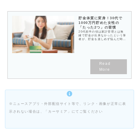
ば良いのでしょうか。一人暮らし
の理想的な貯蓄割合は一般的に手
取り収入の20%程度ですが、20
代の人や、家賃の高い地域に住ん
でいる人ではなかなか難しいと思
貯金体質に変身！30代で
うので、まずは手取り収入の
1000万円貯めた女性の
10％を目安に貯金を始めてみる
「たった2つ」の習慣
と良いでしょう。実際に自分の生
活でいくら貯金に回せるのかは、
20代前半の頃は家計管理とは無
家計簿をつけて判断するのがおす
縁で貯金が出来なかったという筆
すめです。無理に貯金を増やそう
者が、貯金を楽しめず悩んだ時期
として家計が破綻してしまっては
を乗り越え、住宅購入資金、開業
意味がありませんので、無理なく
資金を目的に30代で1,000万円を
続けられる貯金額を見極めてから
貯める「貯金体質」になれた方法
始めましょう。【貯金の基本は
をご紹介します。その方法はシン
「先取り貯蓄」】「先取り貯蓄」
プルな2つの習慣。目的を持つこ
ができる仕組みを作ろう：無理な
とと、そして家計管理すること。
く貯金できる金額が分かったら、
ちなみに家計管理には銀行口座を
次は貯蓄に回すお金を先取りする
3つ使うのがおすすめです。貯金
仕組みを作りましょう。まずは先
したい...将来が不安...と漠然と
取りで貯蓄に回すのが鉄則で、で
お金についての不安をお持ちの女
きれば給与が振り込まれる生活費
性は多いのではないでしょうか？
用の銀行口座とは別に貯蓄用の口
シンプルな話ですが、貯金体質に
座を作ることをおすすめします。
なるためには「お金を貯める目的
勤務先に「財形貯蓄制度」がある
を持つこと」が大切です。他の女
場合は、是非利用しましょう。給
性が、どのような将来のために貯
与天引きで確実に先取り貯蓄がで
金をしているかを知ると、具体的
き、会社によっては一定のタイミ
に貯金計画を立てられます。貯金
※ニュースアプリ・外部配信サイト等で、リンク・画像が正常に表
ングで給付金が受け取れるなどメ
をしたいと思っている一人暮らし
リットも大きく是非活用したい制
女性の皆さん、ぜひ参考にしてく
示されない場合は、「カーサミア」にてご覧ください
度です。払い出しに手間と時間が
ださいね。
かかる等のデメリットもあります
が、このデメリットがあるからこ
そ、うっかり使ってしまわずに確
実に貯金できる仕組みを作ること
ができます。 貯金の使い道によ
って運用の仕方を変えよう：老後