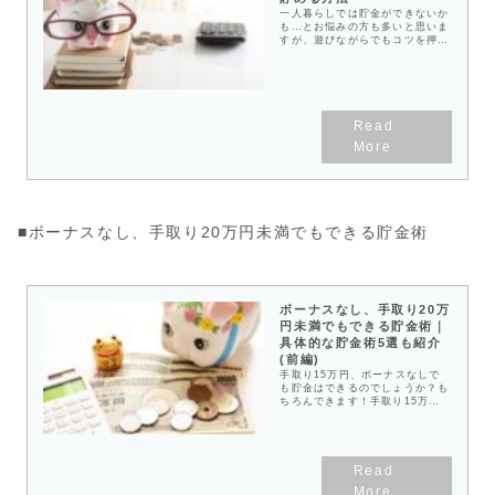
一人暮らしでは貯金ができないか
も…とお悩みの方も多いと思いま
すが、遊びながらでもコツを押さ
えれば貯金することができます。
私は社会人2年目から一人暮らし
を始めました。実家を出ると、
日々の生活にも「家賃」「食費」
「光熱費」と急激に出費が増えま
す。それでもおしゃれなインテリ
アを増やしたり、美容に使った
り、旅行に行ったりもした
い……。将来に向けて貯金したい
とは思いつつも、ついつい浪費し
てしまいます。「このままではま
ずい！」と思った私は、どうにか
楽しく貯める方法を考えました。
結果、年間で50万円を貯めるこ
■ボーナスなし、手取り20万円未満でもできる貯金術
とができましたので、よかったら
参考にしてくださいね。ポイント
は「目標は短期で小さく」「使う
お金を、おおまかに見える化す
る」「遊びの優先順位をつけ
る」。貯金自体を楽しみながらお
ボーナスなし、手取り20万
金を貯める方法も紹介しています
円未満でもできる貯金術｜
よ。
具体的な貯金術5選も紹介
(前編)
手取り15万円、ボーナスなしで
も貯金はできるのでしょうか？も
ちろんできます！手取り15万円
で月3万円、手取り18万円で月3
万6000円、手取り20万円で月4
万円を貯金するための貯金術を解
説！前編では貯金を始める前の準
備、計画の立て方について詳しく
説明していきます。