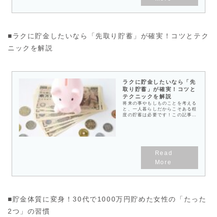
■ラクに貯金したいなら「先取り貯蓄」が確実！コツとテク
ニックを解説
ラクに貯金したいなら「先
取り貯蓄」が確実！コツと
テクニックを解説
将来の事やもしものことを考える
と、一人暮らしだからこそある程
度の貯蓄は必要です！この記事で
は、貯金の基本である「先取り貯
蓄」のやり方とモチベーションを
保つコツなどをお伝えします！貯
金は将来の安心感にも繋がります
ので、まずはできることから一緒
に始めて始めていきましょうね。
【お金の管理を意識して毎月決ま
った額を貯蓄しよう】何かと出費
の多い一人暮らしでは、なかなか
貯金まで手が回らないという人も
多いかもしれません。万が一の病
気やケガ、失業の場合に備えて保
険金や傷病手当金、失業給付金な
どが受け取れるまでの2～3ヶ月
■貯金体質に変身！30代で1000万円貯めた女性の「たった
の生活費分の貯蓄は確保しておい
た方が良いと言われています。で
2つ」の習慣
は、毎月いくらぐらい貯金できれ