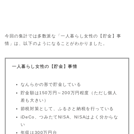
のための貯金で、ご褒美や自己投
資として使わない場合には積み立
てたお金を年金として受け取れる
「iDeCo」の活用もおすすめで
す。超低金利時代のいま、貯金を
銀行に預けているだけではもった
いないと考える方には「iDeCo」
や個人年金保険、投資制度のひと
つである「NISA」の活用なども
検討してみると良いでしょう。
今回の集計では多数派な「一人暮らし女性の【貯金】事
貯金のモチベーションを保つ工夫
も忘れずに：毎月のやりくりや節
情」は、以下のようになることがわかりました。
約を頑張っていても、ただ漠然と
貯金するだけではモチベーション
が保ちにくいので、貯金の目標と
ご褒美を決めると継続しやすくな
りますよ。例えば「50万貯まっ
たら旅行に行く！」や「100万貯
まったら引っ越しする！」など具
一人暮らし女性の【貯金】事情
体的な目標やご褒美があるとモチ
ベーションを保ちやすくメリハリ
がつきます。先取り貯蓄できる仕
組みを作ってしまえば着実にお金
が貯まっていくので、ある程度貯
なんらかの形で貯金している
まったらご褒美や自己投資に使う
など、お金の貯め時と使いどころ
貯金額は150万円～200万円程度（ただし個人
を見極めていきましょう！
差も大きい）
節税対策として、ふるさと納税を行っている
iDeCo、つみたてNISA、NISAはよく分からな
い
年収は300万円台