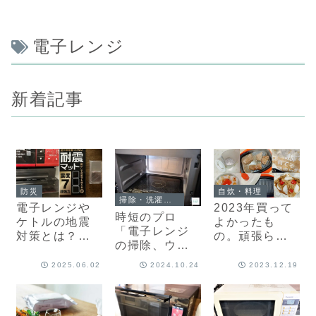
電子レンジ
新着記事
防災
自炊・料理
掃除・洗濯・お手入れ
電子レンジや
2023年買って
時短のプロ
ケトルの地震
よかったも
「電子レンジ
対策とは？震
の。頑張らず
の掃除、ウタ
災を経験した
に美味しいご
マロで毎日サ
防災士が解説
はんアイテム3
2025.06.02
2024.10.24
2023.12.19
サッと」ピカ
【今すぐでき
選
ピカに！
る地震対策4】