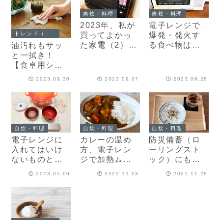
自炊・料理
自炊・料理
2023年、私が
電子レンジで
トレンド（新商品・ニュース）
買ってよかっ
爆発・発火す
た家電（2）ス
る食べ物は？
油汚れもサッ
チームオーブ
レンチンが危
と一拭き！
ンレンジ
険な食材8選
【食卓用シー
ト】で「予防
2023.09.30
2023.09.07
2023.06.28
家事®」を習慣
に
自炊・料理
自炊・料理
自炊・料理
電子レンジに
防災備蓄（ロ
カレーの温め
入れてはいけ
ーリングスト
方、電子レン
ないものと
ック）にも！
ジで加熱ムラ
は？危険な容
オートミール
を防ぐ方法
2023.05.09
2022.11.03
2021.11.28
器や食器、8選
の簡単おいし
は？ラップは
い食べ方
必要？