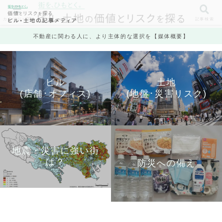
カテゴリ一覧
記事検索
不動産に関わる人に、より主体的な選択を【媒体概要】
ビル
土地
(店舗･オフィス)
(地盤･災害リスク)
地震・災害に強い街
は？
防災への備え