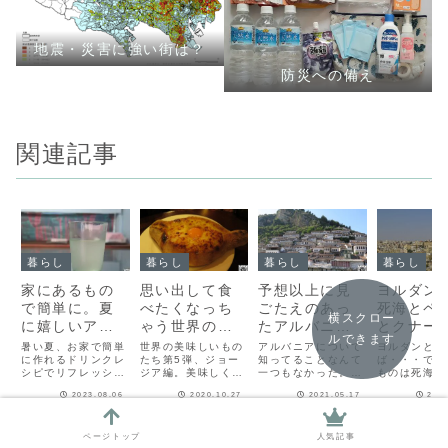
地震・災害に強い街は？
防災への備え
関連記事
暮らし
暮らし
暮らし
暮らし
家にあるもの
思い出して食
予想以上に見
ヨルダン
で簡単に。夏
べたくなっち
ごたえのあっ
死海とペ
横スクロー
に嬉しいアイ
ゃう世界の美
たアルバニア
とクナー
ルできます
スドリンクレ
味しいものた
【チャイ処キ
がある【
暑い夏、お家で簡単
世界の美味しいもの
アルバニアについて
ヨルダンと言
シピ6選！【チ
に作れるドリンクレ
ち⑤【チャイ
たち第5弾、ジョー
ングのナマス
知ってることなんて
イ処キン
ば・・・で思
シピでリフレッシュ
ジア編。美味しくて
一つもなかった。だ
ものは死海と
ャイ処キング
処キングのナ
テな日々-41】
ナマステ
しましょう～！
物価も安くてビザも
けど行ってみたら意
とクナーファ
のナマステな
マステな
日々-54
2023.08.06
2020.10.27
2021.05.17
2022
いらない、そんなジ
外とよかった、そん
それだけでお
2024.02.09
2024.02.13
2024.02.13
2024
ョージアを紹介しま
なお国のご紹介
っぱいです。
日々-68】
日々-31】
す。
ページトップ
人気記事