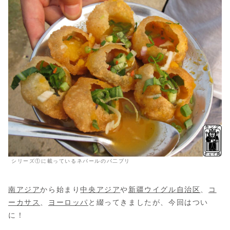
シリーズ①に載っているネパールのパ二プリ
南アジア
から始まり
中央アジア
や
新疆ウイグル自治区
、
コ
ーカサス
、
ヨーロッパ
と綴ってきましたが、今回はつい
に！