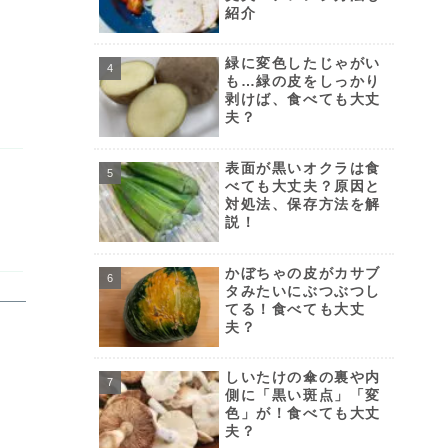
紹介
緑に変色したじゃがい
も…緑の皮をしっかり
剥けば、食べても大丈
夫？
表面が黒いオクラは食
べても大丈夫？原因と
対処法、保存方法を解
説！
かぼちゃの皮がカサブ
タみたいにぶつぶつし
てる！食べても大丈
夫？
しいたけの傘の裏や内
側に「黒い斑点」「変
色」が！食べても大丈
夫？