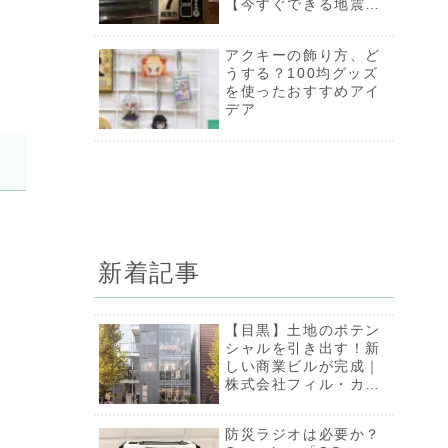
運んでみた
【今すぐできる地震対
策4】
ウィンディor気象庁、
アクキーの飾り方、ど
台風予報を正確に知る
うする？100均グッズ
には？【防災士解説】
を使ったおすすめアイ
デア
新着記事
【目黒】土地のポテン
シャルを引き出す！新
しい商業ビルが完成｜
株式会社フィル・カン
パニー
防災ラジオは必要か？