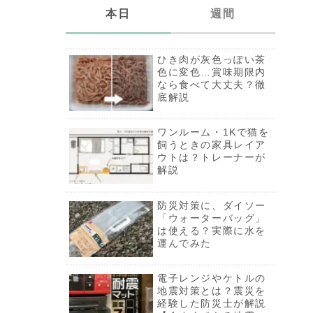
本日
週間
ひき肉が灰色っぽい茶
ひき肉が灰色っぽい茶
色に変色…賞味期限内
色に変色…賞味期限内
なら食べて大丈夫？徹
なら食べて大丈夫？徹
底解説
底解説
ゴーヤの赤い種は食べ
ワンルーム・1Kで猫を
ても大丈夫？腐敗？完
飼うときの家具レイア
熟？おすすめの食べ方
ウトは？トレーナーが
も解説
解説
災害時の洗濯はどうす
防災対策に、ダイソー
る？3.11を経験した防
「ウォーターバッグ」
災士が備える洗濯グッ
は使える？実際に水を
ズ
運んでみた
防災対策に、ダイソー
電子レンジやケトルの
「ウォーターバッグ」
地震対策とは？震災を
は使える？実際に水を
経験した防災士が解説