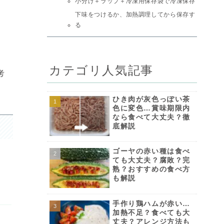
小分け＋ラップ＋冷凍用保存袋で冷凍保存
下味をつけるか、加熱調理してから保存す
る
カテゴリ人気記事
考
ひき肉が灰色っぽい茶
色に変色…賞味期限内
なら食べて大丈夫？徹
底解説
ゴーヤの赤い種は食べ
ても大丈夫？腐敗？完
熟？おすすめの食べ方
も解説
手作り鶏ハムが赤い…
加熱不足？食べても大
丈夫？アレンジ方法も