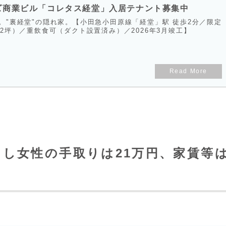
ズ商業ビル「コレタス経堂」入居テナント募集中
。"裏経堂"の隠れ家。【小田急小田原線「経堂」駅 徒歩2分／限定
2坪）／重飲食可（ダクト設置済み）／2026年3月竣工】
暮らし女性の手取りは21万円、家賃等