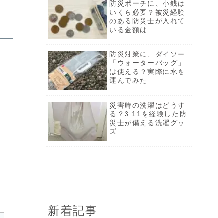
災害時の洗濯はどうす
防災ポーチに、小銭は
る？3.11を経験した防
いくら必要？被災経験
災士が備える洗濯グッ
のある防災士が入れて
ズ
いる金額は…
ゴーヤの赤い種は食べ
防災対策に、ダイソー
ても大丈夫？腐敗？完
「ウォーターバッグ」
熟？おすすめの食べ方
は使える？実際に水を
も解説
運んでみた
防災ポーチに、小銭は
災害時の洗濯はどうす
いくら必要？被災経験
る？3.11を経験した防
のある防災士が入れて
災士が備える洗濯グッ
いる金額は…
ズ
新着記事