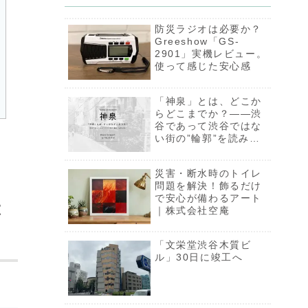
防災ラジオは必要か？
Greeshow「GS-
2901」実機レビュー。
使って感じた安心感
「神泉」とは、どこか
らどこまでか？――渋
谷であって渋谷ではな
い街の”輪郭”を読み解
く【一部限定公開】
災害・断水時のトイレ
問題を解決！飾るだけ
で安心が備わるアート
は
｜株式会社空庵
「文栄堂渋谷木質ビ
ル」30日に竣工へ