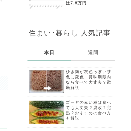
不
は7.8万円
住まい･暮らし 人気記事
本日
週間
ひき肉が灰色っぽい茶
ひき肉が灰色っぽい茶
色に変色…賞味期限内
色に変色…賞味期限内
なら食べて大丈夫？徹
なら食べて大丈夫？徹
底解説
底解説
防災対策に、ダイソー
ゴーヤの赤い種は食べ
「ウォーターバッグ」
ても大丈夫？腐敗？完
は使える？実際に水を
熟？おすすめの食べ方
運んでみた
も解説