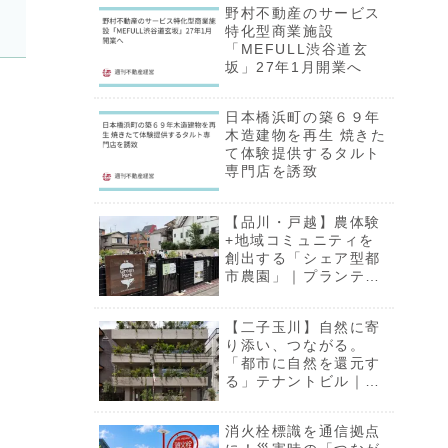
野村不動産のサービス
特化型商業施設
「MEFULL渋谷道玄
坂」27年1月開業へ
日本橋浜町の築６９年
木造建物を再生 焼きた
て体験提供するタルト
専門店を誘致
【品川・戸越】農体験
+地域コミュニティを
創出する「シェア型都
市農園」｜プランティ
オ株式会社
【二子玉川】自然に寄
り添い、つながる。
「都市に自然を還元す
る」テナントビル｜株
式会社フェイスネット
ワーク
消火栓標識を通信拠点