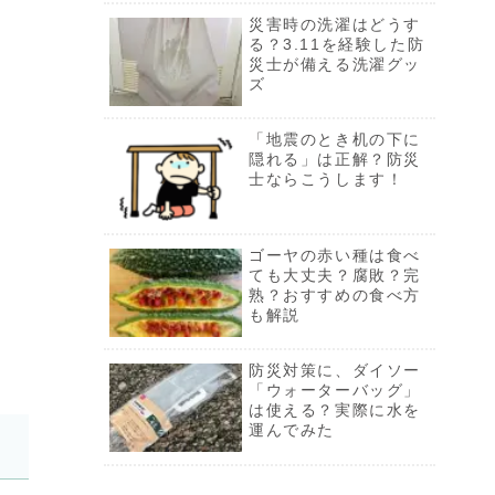
防災対策に、ダイソー
災害時の洗濯はどうす
「ウォーターバッグ」
る？3.11を経験した防
は使える？実際に水を
災士が備える洗濯グッ
運んでみた
ズ
災害時の洗濯はどうす
「地震のとき机の下に
る？3.11を経験した防
隠れる」は正解？防災
災士が備える洗濯グッ
士ならこうします！
ズ
ゴーヤの赤い種は食べ
ゴーヤの赤い種は食べ
ても大丈夫？腐敗？完
ても大丈夫？腐敗？完
熟？おすすめの食べ方
熟？おすすめの食べ方
も解説
も解説
ウィンディor気象庁、
防災対策に、ダイソー
台風予報を正確に知る
「ウォーターバッグ」
には？【防災士解説】
は使える？実際に水を
運んでみた