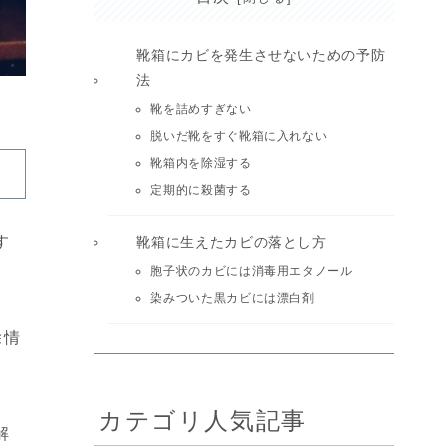
靴箱にカビを発生させないための予防
法
靴を詰めすぎない
脱いだ靴をすぐ靴箱に入れない
靴箱内を除湿する
定期的に殺菌する
す
靴箱に生えたカビの落とし方
胞子状のカビには消毒用エタノール
染みついた黒カビには漂白剤
除情
カテゴリ人気記事
解