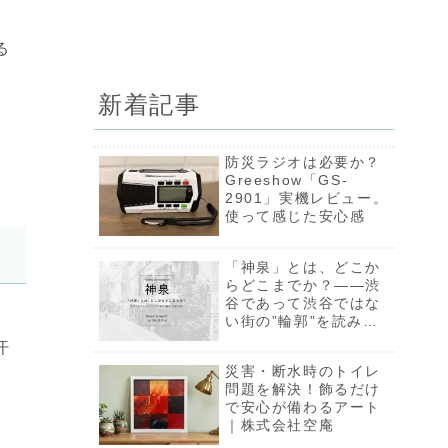
る
新着記事
防災ラジオは必要か？
Greeshow「GS-
2901」実機レビュー。
使って感じた安心感
「神泉」とは、どこか
らどこまでか？――渋
谷であって渋谷ではな
い街の”輪郭”を読み解
く【一部限定公開】
汗
災害・断水時のトイレ
問題を解決！飾るだけ
で安心が備わるアート
｜株式会社空庵