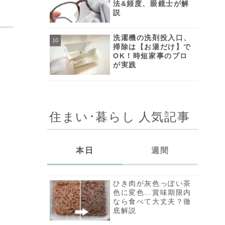
法&頻度、眼鏡士が解
説
洗濯機の洗剤投入口、
掃除は【お湯だけ】で
OK！時短家事のプロ
が実践
住まい･暮らし 人気記事
本日
週間
ひき肉が灰色っぽい茶
ひき肉が灰色っぽい茶
色に変色…賞味期限内
色に変色…賞味期限内
なら食べて大丈夫？徹
なら食べて大丈夫？徹
底解説
底解説