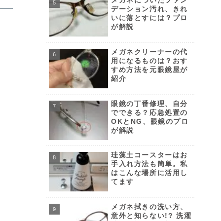
メガネについたファン
デーション汚れ、きれ
いに落とすには？プロ
が解説
メガネクリーナーの代
用になるものは？おす
すめ方法を元眼鏡屋が
紹介
眼鏡の丁番修理、自分
でできる？応急処置の
OKとNG、眼鏡のプロ
が解説
珪藻土コースターはお
手入れ方法も簡単。私
はこんな場所に活用し
てます
メガネ拭きの洗い方、
意外と知らない!? 洗濯