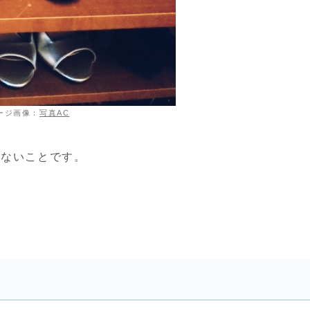
ージ画像：
写真AC
めないことです。