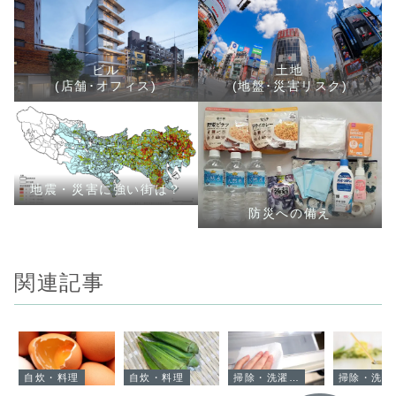
ビル
土地
(店舗･オフィス)
(地盤･災害リスク)
地震・災害に強い街は？
防災への備え
関連記事
自炊・料理
自炊・料理
掃除・洗濯・お手入れ
掃除