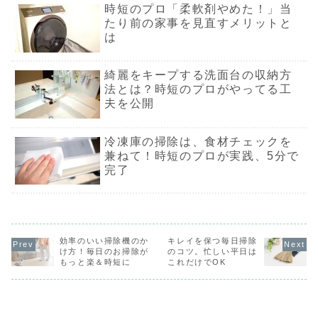
す。割れた卵を大量
時短のプロ「柔軟剤やめた！」当
消費するなら、スパ
たり前の家事を見直すメリットと
ニッシュオムレツ、
手作りマヨネーズ、
は
卵焼きなどがおすす
めです。フードロス
は極力減らしたいも
の。うっかり卵を割
綺麗をキープする洗面台の収納方
っちゃった時に、ぜ
法とは？時短のプロがやってる工
ひ試してください
ね！
夫を公開
冷凍庫の掃除は、食材チェックを
兼ねて！時短のプロが実践、5分で
完了
効率のいい掃除機のか
キレイを保つ毎日掃除
け方！毎日のお掃除が
のコツ。忙しい平日は
もっと楽＆時短に
これだけでOK