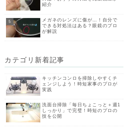
がついた卵をきれい
紹介
にする時は、汚れを
キッチンペーパーな
どで軽く拭き取る程
度にしてください。
食中毒の原因となる
メガネのレンズに傷が…！自分で
サルモネラ菌は、
できる対処法はある？眼鏡のプロ
10℃以下の環境では
ほとんど増殖しない
が解説
といわれています。
そのため、割れた卵
は冷蔵保存が必須で
す。一度にたくさん
の卵が割れてしまっ
たら、すぐに調理し
て食べきるのは大変
カテゴリ新着記事
です。そんな時は割
れた卵を溶き卵にし
て、製氷器に流し入
れて冷凍保存がおす
すめ。1ブロックず
キッチンコンロを掃除しやすくチ
つ使えて便利なんで
すよ。この方法でお
ェンジしよう！時短家事のプロが
よそ1ヶ月程度日持
実践
ちします。薄焼き卵
やそぼろなどに調理
して、小分けにして
冷凍保存すれば1週
洗面台掃除「毎日ちょこっと＋週1
間程度保存可能で
す。必要な時に解凍
しっかり」で完璧！時短のプロの
して、料理のトッピ
ングに使えます。殻
技を公開
にヒビが入った程度
あれば、ゆで卵にし
てしまうのも手で