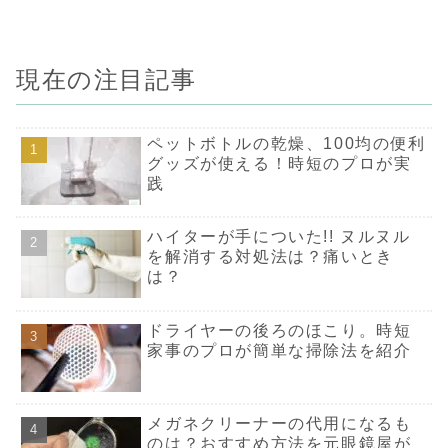
いえ、一度空気に触
れた卵の中身はどん
どん酸化が進み、雑
菌が繁殖しやすくな
ります。賞味期限を
現在の注目記事
待たずに、できるだ
け早く調理して食べ
ましょう。いつ割れ
たかわからない卵は
危険です。安全面を
考慮して廃棄してく
ペットボトルの乾燥、100均の便利
ださい。割れた卵は
グッズが使える！時短のプロが実
サルモネラ菌が繁殖
しやすくなっている
践
ので、生食厳禁で
す。ですが、サルモ
ネラ菌は75℃で1分
以上加熱すると死滅
ハイターが手についた!! ヌルヌル
します。先述した期
間内であれば、しっ
を解消する対処法は？痛いとき
かり加熱調理をすれ
は？
ば割れた卵も食べら
れますのでご安心く
ださい。また、割れ
た卵の液が他の卵に
ドライヤーの後ろのほこり。時短
ついちゃったとき
は、水洗い厳禁で
家事のプロが簡単な掃除法を紹介
す。卵の殻の表面を
水で洗うと、殻にあ
いている無数の微細
な穴（気孔）から、
水と一緒に雑菌が入
メガネクリーナーの代用になるも
り込む可能性があり
ます。割れた卵の液
のは？おすすめ方法を元眼鏡屋が