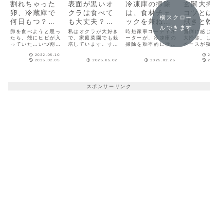
割れちゃった
表面が黒いオ
冷凍庫の掃除
玄関大掃
卵、冷蔵庫で
クラは食べて
は、食材チェ
コツとは
横スクロー
何日もつ？保
も大丈夫？原
ックを兼ね
拭きと乾
ルできます
存法や大量消
因と対処法、
て！時短のプ
だけでき
卵を食べようと思っ
私はオクラが大好き
時短家事コーディネ
面倒に感じる
費レシピを紹
たら、殻にヒビが入
保存方法を解
で、家庭菜園でも栽
ロが実践、5分
ーターが、冷凍庫の
に！
大掃除。しか
っていた…いつ割れ
培しています。すぐ
掃除を効率的に行う
ペースが狭い
介
説！
で完了
たかわからないと、
に食べない場合は即
方法を紹介。冷凍庫
分くらいで終
2022.05.10
2019
食べても大丈夫か不
レンチンして、輪切
の奥には古い食材が
しまいます！
2025.02.05
2025.05.02
2025.02.26
2024
安になりますよね。
りにして冷凍保存す
埋もれがちなので、
を使って手軽
でも捨てるのももっ
るので、実は変色し
定期的な食材チェッ
除しちゃいま
たいない。今回は、
ているのを見たこと
クが必要です。その
う！
割れた卵の賞味期限
がありません。オク
タイミングで掃除す
スポンサーリンク
や保存方法を解説し
ラの皮の表面が黒く
ると効率的。冷凍庫
ます。おすすめの調
なる原因は、主に保
をこまめに掃除する
理方法も紹介します
存時の環境、酸化、
のは大変なため、掃
ので、参考にしてく
病気の3つがありそ
除は一気に徹底的に
ださいね。割れちゃ
うですよ。
やりましょう。
った卵の賞味期限
は、「殻が割れてい
る程度」と、「割れ
てからどれだけ時間
が経っているか」に
よって異なります。
いずれも冷蔵庫で保
存した場合で、卵の
殻が完全に割れて、
中身が見えてしまっ
ている状態なら1
日・中身が出てくる
ほどではないけれ
ど、殻にヒビが入っ
ている状態なら2〜3
日が限度です。とは