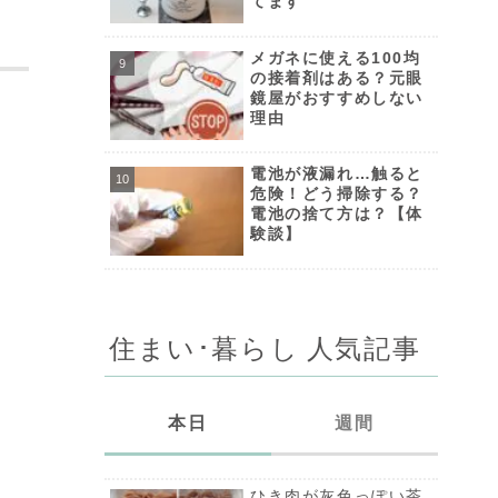
てます
メガネに使える100均
の接着剤はある？元眼
鏡屋がおすすめしない
理由
電池が液漏れ…触ると
危険！どう掃除する？
電池の捨て方は？【体
験談】
住まい･暮らし 人気記事
本日
週間
ひき肉が灰色っぽい茶
ひき肉が灰色っぽい茶