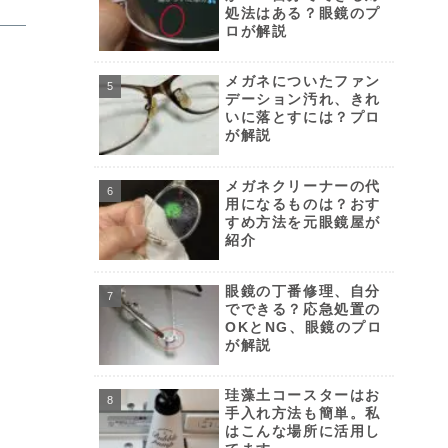
処法はある？眼鏡のプ
ロが解説
メガネについたファン
デーション汚れ、きれ
いに落とすには？プロ
が解説
メガネクリーナーの代
用になるものは？おす
すめ方法を元眼鏡屋が
紹介
眼鏡の丁番修理、自分
でできる？応急処置の
OKとNG、眼鏡のプロ
が解説
珪藻土コースターはお
手入れ方法も簡単。私
はこんな場所に活用し