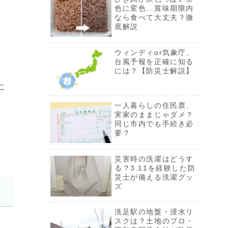
色に変色…賞味期限内
色に変色…賞味期限内
なら食べて大丈夫？徹
なら食べて大丈夫？徹
底解説
底解説
災害時の洗濯はどうす
ウィンディor気象庁、
る？3.11を経験した防
台風予報を正確に知る
災士が備える洗濯グッ
には？【防災士解説】
ズ
に
ゴーヤの赤い種は食べ
一人暮らしの住民票、
ても大丈夫？腐敗？完
実家のままじゃダメ？
熟？おすすめの食べ方
同じ市内でも手続き必
も解説
要？
防災対策に、ダイソー
災害時の洗濯はどうす
「ウォーターバッグ」
る？3.11を経験した防
は使える？実際に水を
災士が備える洗濯グッ
運んでみた
ズ
防災ポーチに、小銭は
洗足駅の地盤・浸水リ
いくら必要？被災経験
スクは？土地のプロ・