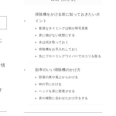
掃除機をかける前に知っておきたいポ
イント
最適なタイミングは朝か帰宅直後
床に物がない状態にする
じ
水は拭き取っておく
掃除機をお手入れしておく
先にフローリングワイパーでホコリを取る
除情
効率のいい掃除機のかけ方
部屋の奥や風上からかける
Wの字にかける
す
ヘッドを床に密着させる
床の種類に合わせたかけ方をする