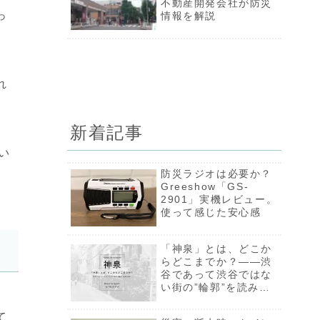
のある防災士が入れて
不動産開発会社が防災
っ
いる金額は…
情報を解説
れ
新着記事
い
防災ラジオは必要か？
Greeshow「GS-
2901」実機レビュー。
使って感じた安心感
「神泉」とは、どこか
らどこまでか？――渋
谷であって渋谷ではな
い街の”輪郭”を読み解
く【一部限定公開】
て