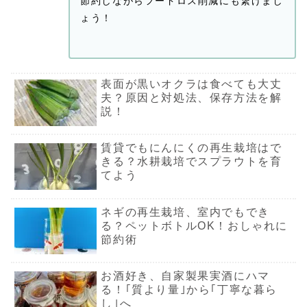
節約しながらフードロス削減にも繋げまし
ょう！
表面が黒いオクラは食べても大丈
夫？原因と対処法、保存方法を解
説！
賃貸でもにんにくの再生栽培はで
きる？水耕栽培でスプラウトを育
てよう
ネギの再生栽培、室内でもでき
る？ペットボトルOK！おしゃれに
節約術
お酒好き、自家製果実酒にハマ
る！｢質より量｣から｢丁寧な暮ら
し｣へ