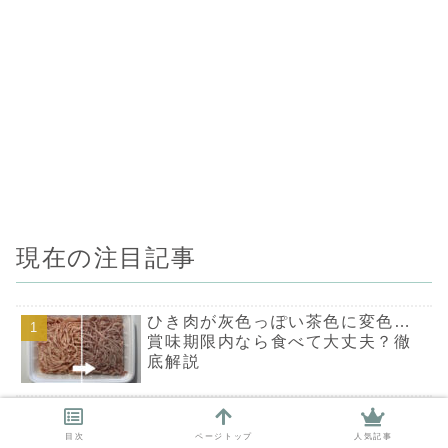
る商品でOK！炊飯
器ひとつで出来てし
まう簡単おすすめレ
シピです。
現在の注目記事
ひき肉が灰色っぽい茶色に変色…
賞味期限内なら食べて大丈夫？徹
底解説
ゴーヤの赤い種は食べても大丈
夫？腐敗？完熟？おすすめの食べ
目次
ページトップ
人気記事