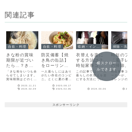
関連記事
自炊・料理
自炊・料理
収納・インテリア
掃除
きな粉の賞味
防災備蓄【焼
衣替えを楽に
時短のプ
期限が近づい
き鳥の缶詰】
する方法は？
「電子レ
横スクロー
たら…？きな
をローリング
時短家事コー
の掃除、
ルできます
粉ラーメン
ストック♪鶏肉
ディネーター
マロで毎
「きな粉をいつも余
一人暮らしにはあり
この記事では、一人
時短家事コー
他、食べ切り
らせてしまいます。
とごぼうの炊
がたい存在のコンビ
の収納アイデ
暮らしの衣替えを楽
サッと」
ーターが、面
賞味期限はどのくら
ニ。とくに夏の暑い
にする方法につい
子レンジの掃
アイデア
き込みご飯
ア
ピカに！
い過ぎても大丈夫で
時期は自炊するのも
て、時短家事コーデ
短する方法を
2023.11.21
2020.08.17
しょうか？」という
億劫で、コンビニを
ィネーター筆者が実
ています。毎
2024.02.09
2025.02.05
2024.03.06
2024
質問に、食物検定1
利用する回数が増え
践しているやり方を
ッチンリセッ
級保持・自炊歴20年
ている…なんて方も
紹介しています。
とめて、身近
の筆者が、余りがち
少なくないのではな
や洗剤でササ
なきな粉を食べ切る
いでしょうか。今回
除するだけで
スポンサーリンク
簡単なレシピや、開
は「自炊したいけど
キープできま
封後いつまで食べら
暑いのは嫌だ！」と
れるのかの判断基準
いう方に、火を使わ
を解説します。
ず、暑い思いもせず
に手軽に作れるレシ
ピをご紹介します。
材料もコンビニにあ