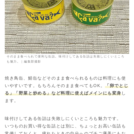
そのまま食べられて便利な缶詰。味付けしてある缶詰は失敗しにくいところ
も魅力。｜編集部撮影
焼き鳥缶、鯖缶などそのまま食べられるものは料理にも使
いやすいです。もちろんそのまま食べてもOK。
「卵でとじ
る」「野菜と炒める」など料理に使えばメインにも変身
し
ます。
味付けしてある缶詰は失敗しにくいところも魅力です。
いつものお買い得な缶詰とは別に、ちょっとお高い缶詰も
常備しておくと、疲れたときの自分へのプチご褒美にもな