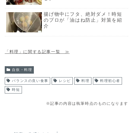
揚げ物中にフタ、絶対ダメ！時短
のプロが「油はね防止」対策を紹
介
「料理」に関する記事一覧 ≫
自炊・料理
バランスの良い食事
レシピ
料理
料理初心者
時短
※記事の内容は執筆時点のものになります