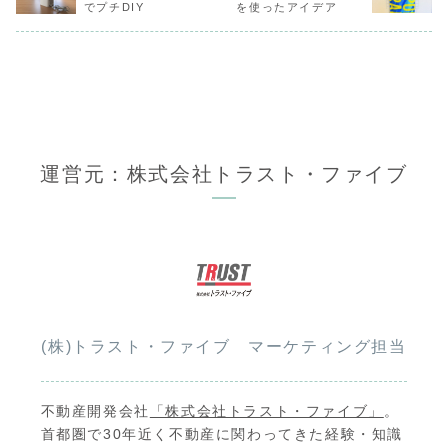
でプチDIY
を使ったアイデア
ば、適切にリ
ルしてくれる
心ですよ。自
よって設置場
なるので、調
てください。
状態でも次に
るので、読ま
った本は適切
しましょう！
運営元：株式会社トラスト・ファイブ
(株)トラスト・ファイブ マーケティング担当
不動産開発会社
「株式会社トラスト・ファイブ」
。
首都圏で30年近く不動産に関わってきた経験・知識