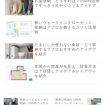
お皿収納、どうすれば？100均活用
行う団体に寄
るサービスも
ですっきり片付くコツ＆アイデア
す。「チャリ
は、複数ある
の中から自分
るのが特徴で
を手放せるだ
狭いウォークインクローゼット、
く、誰かの役
こともできる
収納は？プロが教えるコツと活用
しいですね。
例
処分方法4）
みで出す：本
なので、可燃
はなく資源ご
たまにしか使わない食器、どう収
て出しましょ
んな本でも無
納する？プロおすすめのアイデア
実に手放せる
リットです。
を紹介
り寄付したり
いような、ボ
の本の処分に
めですよ。（
玄関から部屋が丸見え…対策方法
分方法5）古
は？目隠しアイデア＆レイアウト
センターに持
む：状態が悪
を紹介
たり寄付した
ない本で、資
の日に出すの
い場合は、古
センターを利
しょう。古紙
ンターとは、
設置されてい
電源コードをスッキリ
壁掛け収納を100均
イクルBOX
収納！100均アイテム
DIY！ワイヤーネット
す。BOXに