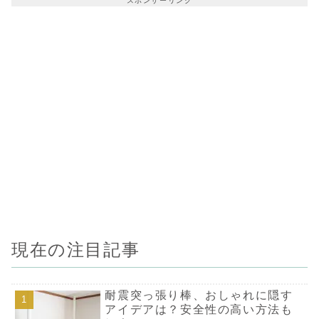
スポンサーリンク
紹介します。この
まなくなった
DIY方法で、散らか
分方法を5つ
る書類関係をきれい
します。本は
に収納しましょう！
良いものから
ロのものまで
ざまな形で活
す。ぜひ参考
くださいね！
処分方法1）
で売る：ネッ
クションやフ
プリなどを利
ば、読まなく
本を売ること
ます。どちら
の納得できる
売れるので、
れのある本で
しやすいでし
ジャンルを問
品できるのも
ですね。書店
つけられない
めずらしい本
ットだと人気
ようです。（
現在の注目記事
分方法2）リ
ルショップに
む：すぐに手
い人や大量に
い人は、リサ
ショップに持
耐震突っ張り棒、おしゃれに隠す
のがおすすめ
アイデアは？安全性の高い方法も
その場でお金
取れる点もメ