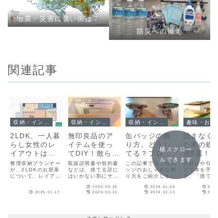
地震・災害に強い街は？
防災への備え
関連記事
収納・インテリア
収納・インテリア
収納・インテリア
趣味
2LDK、一人暮
無印良品のア
缶バッジの飾
読まなく
らし女性のレ
イテムを使っ
り方、どうし
た本の処
横スクロー
イアウトは？
てDIY！散らか
てる？プロが
法5選！
ルできます
ライフスタイ
りがちな書類
教える「眺め
本も次に
整理収納プランナー
取扱説明書や契約書
この記事では、缶バ
片付けや引っ
ル別に4例を紹
が、2LDKのお部屋
の収納アイデ
などは、捨てる訳に
て幸せ」なア
ッジのおしゃれな飾
せる
どで本を手放
について、レイアウ
はいかない割にサイ
り方をご紹介しま
き、「捨てる
介
ア
イデア
トのコツと実例をご
ズがバラバラで収納
す。お気に入りを眺
ったいない」
2020.04.26
2024.01.06
2021
紹介します。部屋を
しにくいですよね。
めて、幸せ気分に浸
たことはあり
2025.01.17
2024.02.13
2024.02.13
2024
使う目的を決めるこ
この記事では、100
りたいオタク女子の
か？ まだ読
とで、空間を持て余
均アイテムと無印良
方は、ぜひチェック
なら、なおさ
すことなく、有効活
品グッズでDIYする
してくださいね。
す方法を考え
用できるでしょう。
書類収納ケースをご
すよね。今回