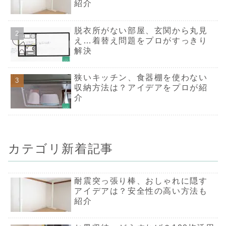
紹介
でしょう。宅
業者も多いの
くに店舗がな
売れますよ。
脱衣所がない部屋、玄関から丸見
本の状態や発
よっては、低
え…着替え問題をプロがすっきり
しか売れなか
解決
り、そもそも
ってもらえな
りする場合が
す。査定結果
狭いキッチン、食器棚を使わない
金額に納得で
れば、売らず
収納方法は？アイデアをプロが紹
取ることも可
介
す。発売から
経っていたり
コードがなか
する本は、古
（古書店）に
んでみましょ
（本の処分方
カテゴリ新着記事
寄付する：状
い本は、寄付
も検討してみ
さい。大切な
た役立てても
安心感があり
耐震突っ張り棒、おしゃれに隠す
おもな寄贈先
アイデアは？安全性の高い方法も
館です。しか
付けていない
紹介
多いので、必
に連絡しまし
他にも、本の
額を社会貢献