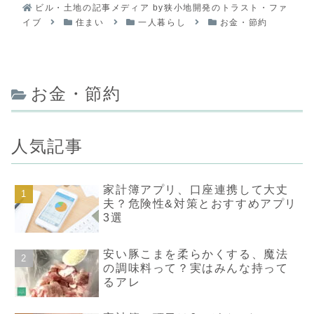
ビル・土地の記事メディア by狭小地開発のトラスト・ファ
イブ
住まい
一人暮らし
お金・節約
お金・節約
人気記事
家計簿アプリ、口座連携して大丈
夫？危険性&対策とおすすめアプリ
3選
安い豚こまを柔らかくする、魔法
の調味料って？実はみんな持って
るアレ