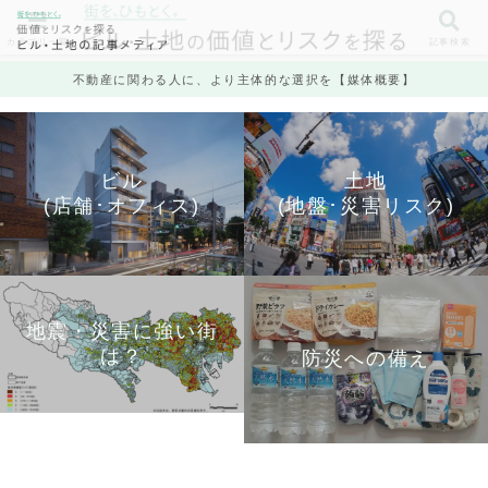
カテゴリ一覧
記事検索
不動産に関わる人に、より主体的な選択を【媒体概要】
ビル
土地
(店舗･オフィス)
(地盤･災害リスク)
地震・災害に強い街
は？
防災への備え