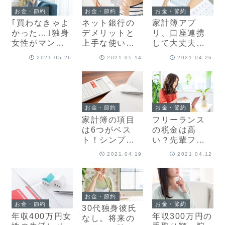
お金・節約
お金・節約
お金・節約
｢買わなきゃよ
ネット銀行の
家計簿アプ
かった…｣独身
デメリットと
リ、口座連携
女性がマンシ
上手な使い
して大丈夫？
ョン購入して
方。かしこく
危険性&対策と
2021.05.26
2021.05.14
2021.04.26
陥る後悔
使うととって
おすすめアプ
もお得！
リ3選
お金・節約
お金・節約
家計簿の項目
フリーランス
は6つがベス
の税金は高
ト！シンプル
い？先輩フリ
で続けられる
ーランスが教
2021.04.19
2021.04.12
費目分け
える節税方
法・注意点
お金・節約
お金・節約
お金・節約
30代独身彼氏
年収400万円女
年収300万円の
なし。将来の