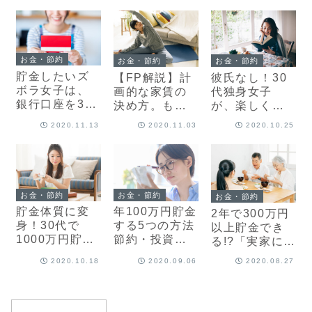
納得！
合】
お金・節約
お金・節約
お金・節約
貯金したいズ
彼氏なし！30
【FP解説】計
ボラ女子は、
代独身女子
画的な家賃の
銀行口座を3つ
が、楽しく生
決め方。もし
に分けよう
きるためにや
も家賃滞納し
2020.11.13
2020.11.03
2020.10.25
【年100万円も
るべき「6つの
たら…強制退
楽勝!】
準備」
去？差し押さ
え？
お金・節約
お金・節約
お金・節約
貯金体質に変
年100万円貯金
2年で300万円
身！30代で
する5つの方法
以上貯金でき
1000万円貯め
節約・投資・
る!?「実家に戻
た女性の「た
キャリアアッ
る」という選
2020.10.18
2020.09.06
2020.08.27
った2つ」の習
プetc.を比較
択【家賃節
慣
【20代女性へ
約】
のおすすめ度
付き】