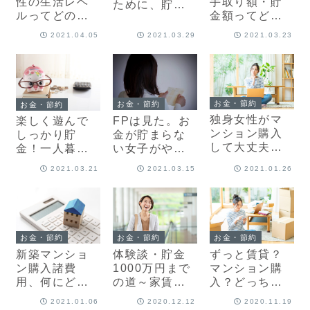
性の生活レベ
手取り額・貯
ために、貯金
ルってどのく
金額ってどの
はいくらあれ
らい？ひとり
くらい？住宅
ばいい？
2021.04.05
2021.03.29
2021.03.23
で住宅ローン
ローンは組め
も組める？
る？
お金・節約
お金・節約
お金・節約
独身女性がマ
FPは見た。お
楽しく遊んで
ンション購入
金が貯まらな
しっかり貯
して大丈夫？
い女子がやり
金！一人暮ら
気になるメリ
がちな5つの習
しで年50万円
2021.03.21
2021.03.15
2021.01.26
ット＆デメリ
慣
貯める方法
ット
お金・節約
お金・節約
お金・節約
新築マンショ
体験談・貯金
ずっと賃貸？
ン購入諸費
1000万円まで
マンション購
用、何にどれ
の道～家賃滞
入？どっちが
だけ必要？実
納女子が変身
お得？【30歳
2021.01.06
2020.12.12
2020.11.19
例でスッキリ
した方法は？
独身の私の場