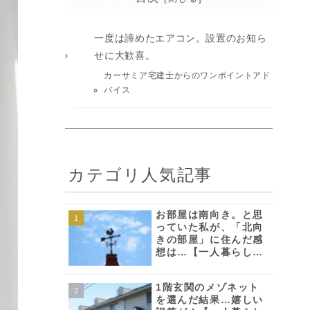
一度は諦めたエアコン。設置のお知ら
せに大歓喜。
カーサミア宅建士からのワンポイントアド
バイス
カテゴリ人気記事
お部屋は南向き。と思
っていた私が、「北向
きの部屋」に住んだ感
想は…【一人暮らしエ
ッセイvol.85】
1階玄関のメゾネット
を選んだ結果…嬉しい