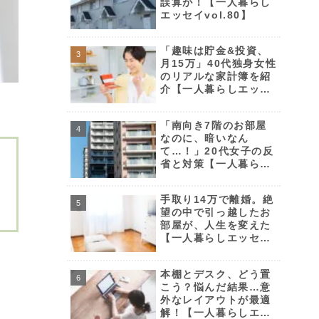
誤算が！【一人暮らし
エッセイvol.80】
「趣味は貯金&投資、
月15万」40代独身女性
のリアルな家計簿を紹
介【一人暮らしエッセ
イvol.112】
「南向き7階のお部屋
なのに、暗いなん
て…！」20代女子の反
省と対策【一人暮らし
エッセイvol.87】
手取り14万で離婚。絶
望の中で引っ越したお
部屋が、人生を変えた
【一人暮らしエッセイ
vol.59】
本棚とデスク、どう置
こう？悩んだ結果…意
外なレイアウトが最適
解！【一人暮らしエッ