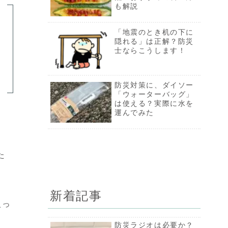
ズ
も解説
ゴーヤの赤い種は食べ
「地震のとき机の下に
ても大丈夫？腐敗？完
隠れる」は正解？防災
熟？おすすめの食べ方
士ならこうします！
も解説
ウィンディor気象庁、
防災対策に、ダイソー
台風予報を正確に知る
「ウォーターバッグ」
には？【防災士解説】
は使える？実際に水を
運んでみた
た
新着記事
入っ
防災ラジオは必要か？