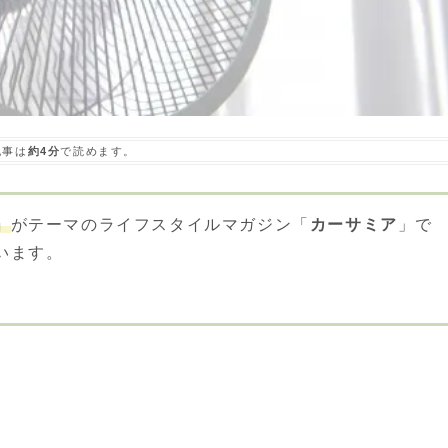
記事は
約4分
で読めます。
」
がテーマのライフスタイルマガジン「
カーサミア
」で
います。