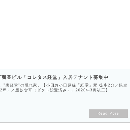
ズ商業ビル「コレタス経堂」入居テナント募集中
。"裏経堂"の隠れ家。【小田急小田原線「経堂」駅 徒歩2分／限定
2坪）／重飲食可（ダクト設置済み）／2026年3月竣工】