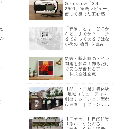
い
Greeshow「GS-
2901」実機レビュー。
使って感じた安心感
「神泉」とは、どこか
住
らどこまでか？――渋
の
谷であって渋谷ではな
い街の”輪郭”を読み解
く【一部限定公開】
災害・断水時のトイレ
問題を解決！飾るだけ
し
で安心が備わるアート
｜株式会社空庵
【品川・戸越】農体験
」
+地域コミュニティを
創出する「シェア型都
く
市農園」｜プランティ
オ株式会社
【二子玉川】自然に寄
り添い、つながる。