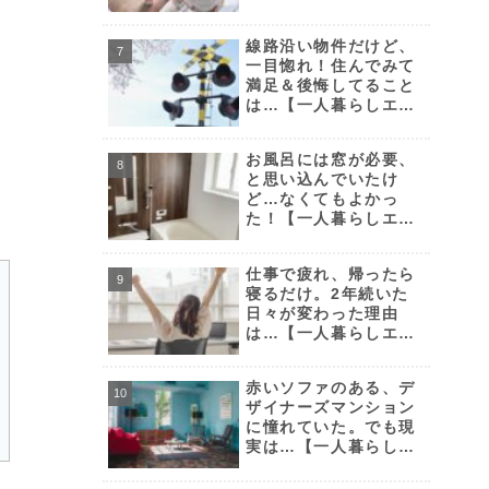
セイvol.92】
線路沿い物件だけど、
一目惚れ！住んでみて
満足＆後悔してること
は…【一人暮らしエッ
セイvol.52】
お風呂には窓が必要、
と思い込んでいたけ
ど…なくてもよかっ
た！【一人暮らしエッ
セイvol.49】
仕事で疲れ、帰ったら
寝るだけ。2年続いた
日々が変わった理由
は…【一人暮らしエッ
セイvol.32】
赤いソファのある、デ
ザイナーズマンション
に憧れていた。でも現
実は…【一人暮らしエ
ッセイvol.28】