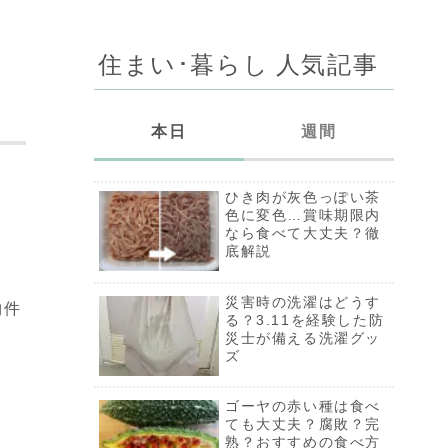
住まい･暮らし 人気記事
本日
週間
ひき肉が灰色っぽい茶
ひき肉が灰色っぽい茶
色に変色…賞味期限内
色に変色…賞味期限内
なら食べて大丈夫？徹
なら食べて大丈夫？徹
底解説
底解説
防災対策に、ダイソー
災害時の洗濯はどうす
物件
「ウォーターバッグ」
る？3.11を経験した防
は使える？実際に水を
災士が備える洗濯グッ
運んでみた
ズ
災害時の洗濯はどうす
ゴーヤの赤い種は食べ
る？3.11を経験した防
ても大丈夫？腐敗？完
災士が備える洗濯グッ
熟？おすすめの食べ方