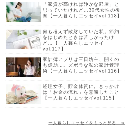
「家賃が高ければ静かな部屋」と
思っていたけれど…30代女性の後
悔【一人暮らしエッセイvol.118】
何も考えず散財していた私。節約
をはじめたときは苦しかったけ
ど…【一人暮らしエッセイ
vol.117】
家計簿アプリは三日坊主、開くの
も億劫…。ズボラな私の家計管理
術【一人暮らしエッセイvol.116】
経理女子、貯金体質に。きっかけ
は「お金の流れ」を意識したこと
【一人暮らしエッセイvol.115】
一人暮らしエッセイをもっと見る ≫