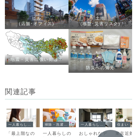
ビル
土地
(店舗･オフィス)
(地盤･災害リスク)
地震・災害に強い街は？
防災への備え
関連記事
一人暮らしエッセイ
掃除・洗濯・お手入れ
一人暮らしエッセイ
住まい
「最上階なの
一人暮らしの
おしゃれなデ
東京近郊