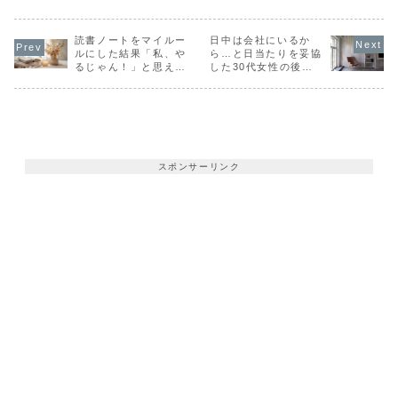
読書ノートをマイルー
日中は会社にいるか
ルにした結果「私、や
ら…と日当たりを妥協
るじゃん！」と思える
した30代女性の後悔
ように【一人暮らしエ
【一人暮らしエッセイ
ッセイvol.73】
vol.75】
スポンサーリンク