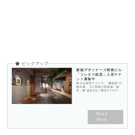
新築デザイナーズ商業ビル
「コレタス経堂」入居テナ
ント募集中
希少な経堂アドレス。"裏経堂"の
隠れ家。【小田急小田原線「経
堂」駅 徒歩2分／限定2フロア
（各フロア22坪）／重飲食可
（ダクト設置済み）／2026年3月
竣工】