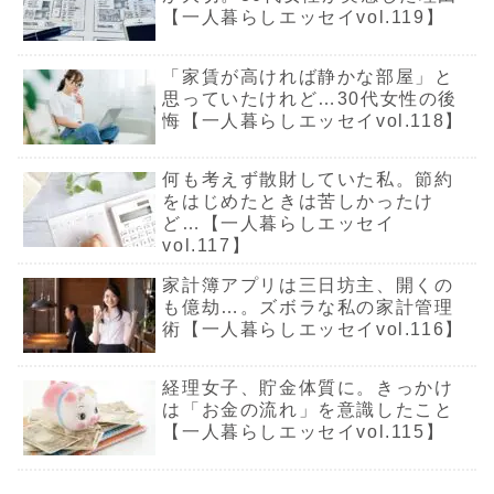
【一人暮らしエッセイvol.119】
「家賃が高ければ静かな部屋」と
思っていたけれど…30代女性の後
悔【一人暮らしエッセイvol.118】
何も考えず散財していた私。節約
をはじめたときは苦しかったけ
ど…【一人暮らしエッセイ
vol.117】
家計簿アプリは三日坊主、開くの
も億劫…。ズボラな私の家計管理
術【一人暮らしエッセイvol.116】
経理女子、貯金体質に。きっかけ
は「お金の流れ」を意識したこと
【一人暮らしエッセイvol.115】