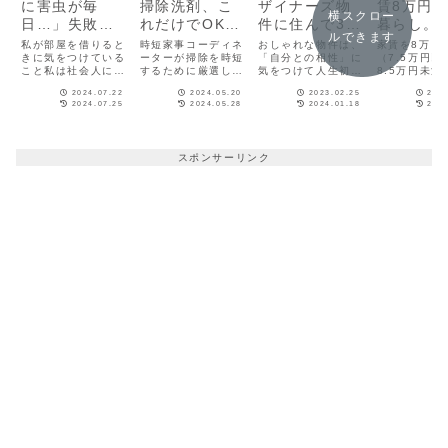
に害虫が毎
掃除洗剤、こ
ザイナーズ物
賃8万円
横スクロー
日…」失敗し
れだけでOK！
件に住んで3
暮らし。
ルできます
た経験から、
時短のプロが
年、冬が来る
な部屋に
私が部屋を借りると
時短家事コーディネ
おしゃれな物件は、
家賃を8万円
私がいま狙う
きに気をつけている
厳選して紹介
ーターが掃除を時短
たび後悔する
「自分との相性」に
る？必要
（7.5万円以
こと私は社会人にな
するために厳選した
気をつけて人生初め
8.5万円未満
物件は【一人
ワケ【一人暮
は？
ってから4回の引越
「必要な洗剤」5点
ての一人暮らしを始
た場合、どん
暮らしエッセ
らしエッセイ
2024.07.22
2024.05.20
2023.02.25
2024
し体験がある、40歳
を紹介します。洗剤
めて約4年ほどが経
屋に住めるの
2024.07.25
2024.05.28
2024.01.18
2026
の経理事務職です。
の数を減らすと、洗
過した私は、「そろ
うか？体験談
イvol.108】
vol.55】
正直、内見時には
剤を選ぶ手間やスト
そろ大人っぽい部屋
と、かなり満
「いいな」と思って
ックの確認の手間、
に住みたいなあ」と
高いお部屋に
も、実際に住んだら
収納場所も少なくて
思い立ち、引っ越し
いる方が多そ
スポンサーリンク
失敗したと思う部屋
済み、時短掃除がで
てきたのがこの部屋
す。一般的に
もありました。私の
きるようになります
でした。それまで住
賃は手取りの
失敗談や、過去の経
よ。
んでいた部屋は木造
が理想とされ
験から重視している
のアパートで、家賃
す。ですから
お部屋...
が良心...
り月収が27
面月収で約3
以上あれば、
を持って家賃
のお部屋に住
ができます。
し、若くて収
ない人が家賃
エリアに住む
は、「家賃は
の4割」でも
得ないことも
しょう。手取
が20万円（
で約25万円
ば、節約しな
賃8万円のお
住むことも可
す。